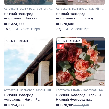
Астрахань, Волгоград, Грозный, Казань, Махачкала, Нижний Новгород, Самара, Саратов, Чебоксары, Тольятти, Свияжск
Астрахань, Волгоград, Нижний Новгород, Самара, Саратов, Свияжск
Нижний Новгород –
Нижний Новгород –
Астрахань – Нижний
Астрахань на теплоходе
Новгород на теплоходе
Михаил Фрунзе
RUB 324,000
RUB 75,600
Михаил Фрунзе
15 дн.
14—28 сентября
7 дн.
14—20 сентября
Отдых с детьми
Отдых с детьми
-5%
Астрахань, Волгоград, Казань, Нижний Новгород, Самара, Саратов, Чебоксары, Тольятти, Свияжск
Кострома, Нижний Новгород, Чкаловский, Ярославль, Углич, Плес
Нижний Новгород –
Нижний Новгород – Горицы –
Астрахань – Нижний
Нижний Новгород на
Новгород на теплоходе
теплоходе Михаил Фрунзе
RUB 154,800
RUB 70,395
RUB 74,100
Михаил Фрунзе