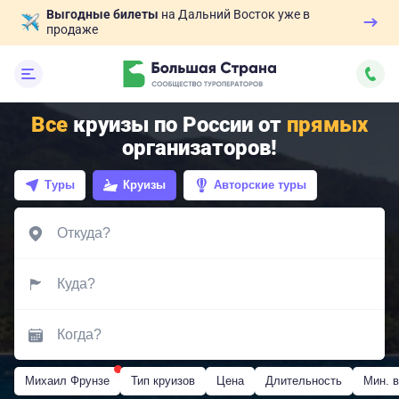
Выгодные билеты
на Дальний Восток уже в
продаже
Все
круизы по России от
прямых
организаторов!
Туры
Круизы
Авторские туры
Михаил Фрунзе
Тип круизов
Цена
Длительность
Мин. в