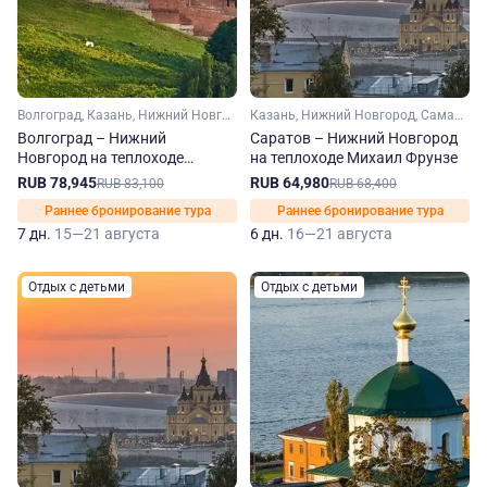
Волгоград, Казань, Нижний Новгород, Самара, Саратов, Чебоксары
Казань, Нижний Новгород, Самара, Саратов, Чебоксары
Волгоград – Нижний
Саратов – Нижний Новгород
Новгород на теплоходе
на теплоходе Михаил Фрунзе
Михаил Фрунзе
RUB 78,945
RUB 64,980
RUB 83,100
RUB 68,400
Раннее бронирование тура
Раннее бронирование тура
7 дн.
15—21 августа
6 дн.
16—21 августа
Отдых с детьми
Отдых с детьми