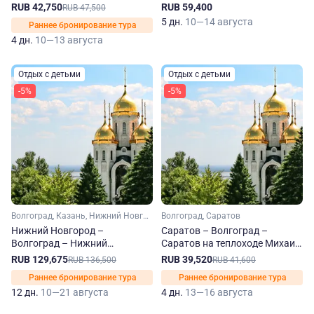
Михаил Фрунзе
RUB 42,750
RUB 59,400
RUB 47,500
5 дн.
10—14 августа
Раннее бронирование тура
4 дн.
10—13 августа
Отдых с детьми
Отдых с детьми
-5%
-5%
Волгоград, Казань, Нижний Новгород, Самара, Саратов, Чебоксары, Тольятти, Свияжск
Волгоград, Саратов
Нижний Новгород –
Саратов – Волгоград –
Волгоград – Нижний
Саратов на теплоходе Михаил
Новгород на теплоходе
Фрунзе
RUB 129,675
RUB 39,520
RUB 136,500
RUB 41,600
Михаил Фрунзе
Раннее бронирование тура
Раннее бронирование тура
12 дн.
10—21 августа
4 дн.
13—16 августа