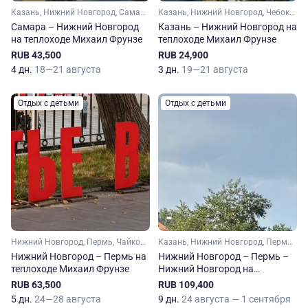
Казань, Нижний Новгород, Самара, Чебоксары
Казань, Нижний Новгород, Чебоксары
Самара – Нижний Новгород
Казань – Нижний Новгород на
на теплоходе Михаил Фрунзе
теплоходе Михаил Фрунзе
RUB 43,500
RUB 24,900
4 дн.
18—21 августа
3 дн.
19—21 августа
Отдых с детьми
Отдых с детьми
Нижний Новгород, Пермь, Чайковский, Нижнекамск, Болгар
Казань, Нижний Новгород, Пермь, Чайковский, Елабуга, Нижнекамск, Болгар
Нижний Новгород – Пермь на
Нижний Новгород – Пермь –
теплоходе Михаил Фрунзе
Нижний Новгород на
теплоходе Михаил Фрунзе
RUB 63,500
RUB 109,400
5 дн.
24—28 августа
9 дн.
24 августа — 1 сентября