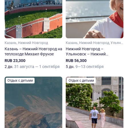
Казань, Нижний Новгород
Казань, Нижний Новгород, Ульяновск, Чебоксары, Свияжск
Казань – Нижний Новгород на
Нижний Новгород –
теплоходе Михаил Фрунзе
Ульяновск – Нижний
Новгород на теплоходе
RUB 23,300
RUB 56,300
Михаил Фрунзе
2 дн.
31 августа — 1 сентября
5 дн.
9—13 сентября
Отдых с детьми
Отдых с детьми