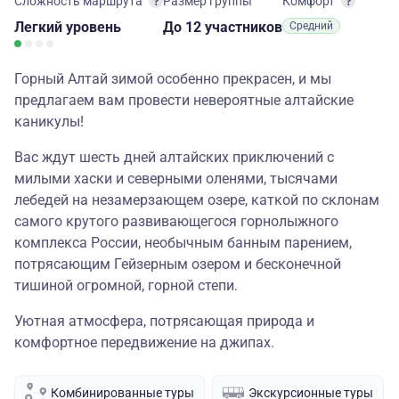
Сложность маршрута
Размер группы
Комфорт
Легкий
уровень
до 12 участников
Средний
Горный Алтай зимой особенно прекрасен, и мы
предлагаем вам провести невероятные алтайские
каникулы!
Вас ждут шесть дней алтайских приключений с
милыми хаски и северными оленями, тысячами
лебедей на незамерзающем озере, каткой по склонам
самого крутого развивающегося горнолыжного
комплекса России, необычным банным парением,
потрясающим Гейзерным озером и бесконечной
тишиной огромной, горной степи.
Уютная атмосфера, потрясающая природа и
комфортное передвижение на джипах.
Комбинированные туры
Экскурсионные туры