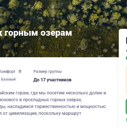
 к горным озерам
Комфорт
Размер группы
до 17 участников
Базовый
йским горам, где мы посетим несколько долин и
рюзового в прохладных горных озерах,
ды, насладимся торжественностью и мощностью
я от цивилизации, поскольку маршрут