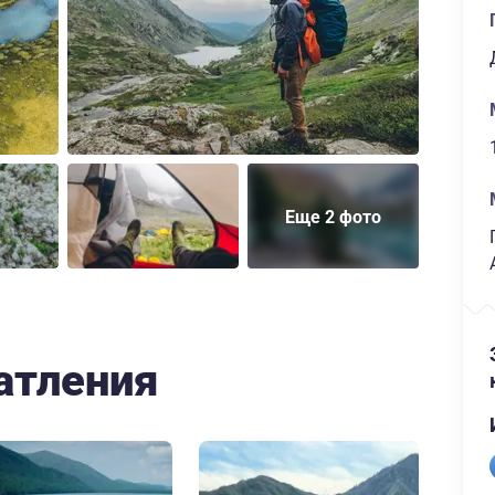
Еще 2 фото
атления