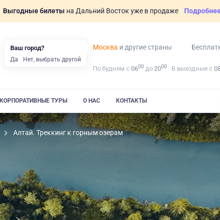
Выгодные билеты
на Дальний Восток уже в продаже
Подробне
Москва
и другие страны
Бесплат
Ваш город?
Да
Нет, выбрать другой
00
00
По будням с
06
до
20
В выходные с
0
КОРПОРАТИВНЫЕ ТУРЫ
О НАС
КОНТАКТЫ
Алтай. Треккинг к горным озерам