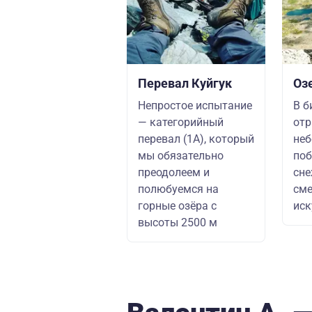
Перевал Куйгук
Оз
Непростое испытание
В б
— категорийный
отр
перевал (1А), который
неб
мы обязательно
по
преодолеем и
сне
полюбуемся на
сме
горные озёра с
иск
высоты 2500 м