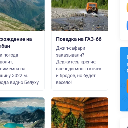
схождение на
Поездка на ГАЗ-66
лбан
Джип-сафари
и погода
заказывали?
волит,
Держитесь крепче,
нимемся на
впереди много кочек
шину 3022 м.
и бродов, но будет
юда видно Белуху
весело!