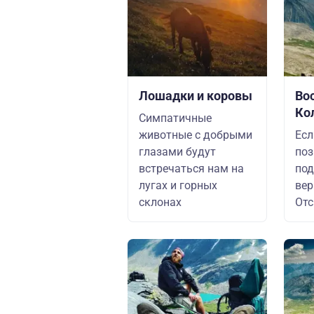
Лошадки и коровы
Во
Ко
Симпатичные
животные с добрыми
Есл
глазами будут
поз
встречаться нам на
под
лугах и горных
вер
склонах
Отс