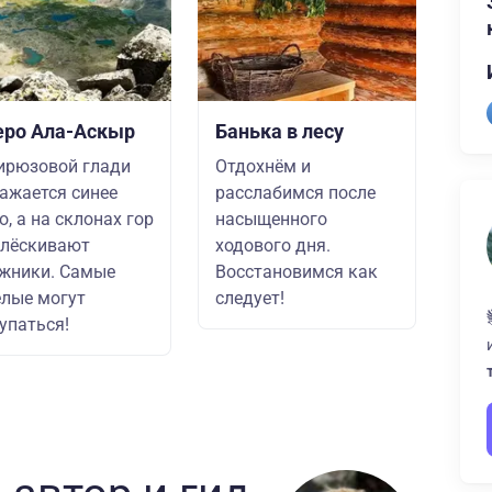
еро Ала-Аскыр
Банька в лесу
ирюзовой глади
Отдохнём и
ажается синее
расслабимся после
о, а на склонах гор
насыщенного
блёскивают
ходового дня.
жники. Самые
Восстановимся как
лые могут
следует!
упаться!