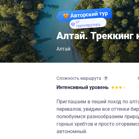
Авторский тур
от
туроператора
Алтай. Треккинг
Алтай
Сложность маршрута
Интенсивный
уровень
Приглашаем в пеший поход по алта
перевалов, увидим все оттенки би
полюбуемся разнообразием приро
горных хребтов и просто оторвемс
автономный.