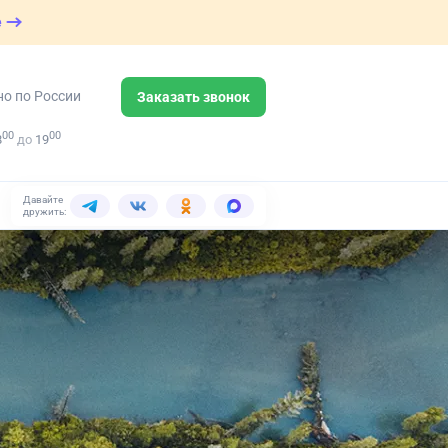
е
но по России
Заказать звонок
00
00
8
до
19
Давайте
дружить: