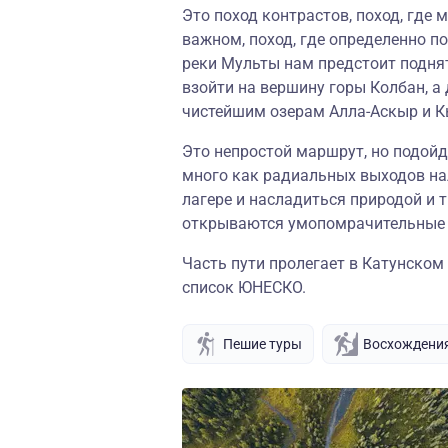
Это поход контрастов, поход, где 
важном, поход, где определенно п
реки Мульты нам предстоит подня
взойти на вершину горы Колбан, а
чистейшим озерам Алла-Аскыр и К
Это непростой маршрут, но подой
много как радиальных выходов нал
лагере и насладиться природой и т
открываются умопомрачительные 
Часть пути пролегает в Катунском
список ЮНЕСКО.
Пешие туры
Восхождени