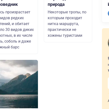
поведник
природа
сь произрастает
Некоторые тропы, по
видов редких
которым проходит
тений, и обитает
нитка маршрута,
ло 30 видов диких
практически не
отных, в их числе
хожены туристами
ь, соболь и даже
жный барс