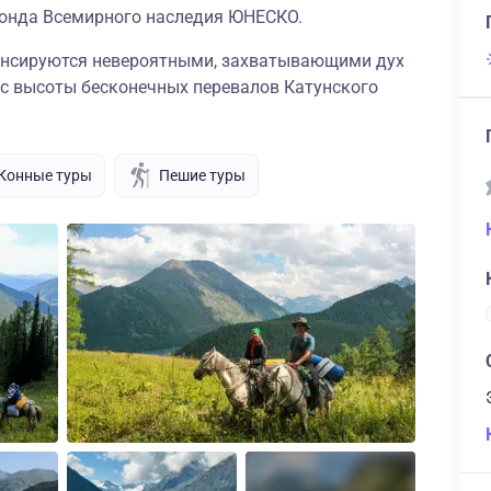
фонда Всемирного наследия ЮНЕСКО.
нсируются невероятными, захватывающими дух
с высоты бесконечных перевалов Катунского
Конные туры
Пешие туры