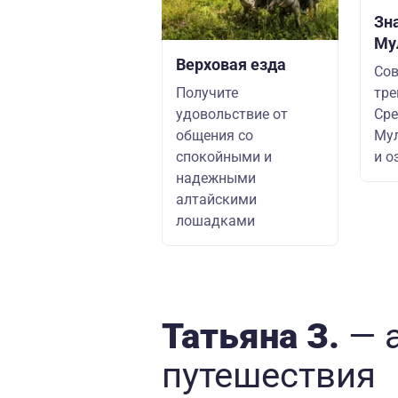
Зн
Му
Верховая езда
Сов
Получите
тре
удовольствие от
Ср
общения со
Мул
спокойными и
и о
надежными
алтайскими
лошадками
Татьяна З.
— 
путешествия