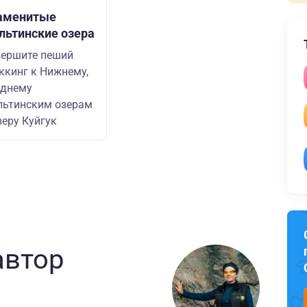
аменитые
льтинские озера
ершите пеший
ккинг к Нижнему,
еднему
ьтинским озерам
зеру Куйгук
автор