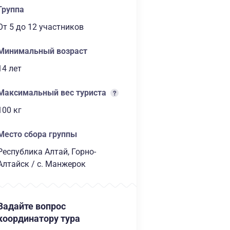
Группа
От 5
до 12 участников
Минимальный возраст
14 лет
Максимальный вес туриста
100 кг
Место сбора группы
Республика Алтай, Горно-
Алтайск / с. Манжерок
Задайте вопрос
координатору тура