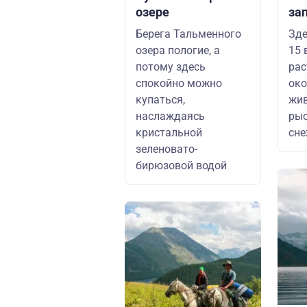
озере
за
Берега Тальменного
Зде
озера пологие, а
15 
потому здесь
рас
спокойно можно
око
купаться,
жив
наслаждаясь
рыс
кристальной
сне
зеленовато-
бирюзовой водой