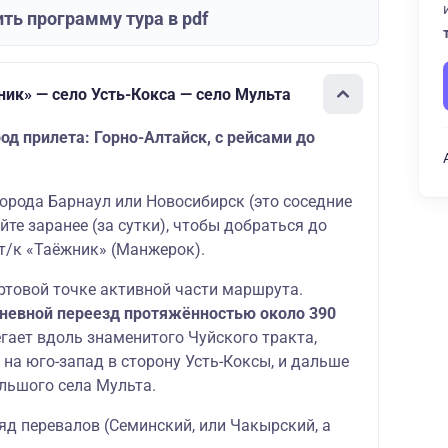
ть программу тура в pdf
ик» — село Усть-Кокса — село Мульта
д прилета: Горно-Алтайск, с рейсами до
орода Барнаул или Новосибирск (это соседние
те заранее (за сутки), чтобы добраться до
т/к «Таёжник» (Манжерок).
ртовой точке активной части маршрута.
невной переезд протяжённостью около 390
егает вдоль знаменитого Чуйского тракта,
 на юго-запад в сторону Усть-Коксы, и дальше
льшого села Мульта.
яд перевалов (Семинский, или Чакырский, а