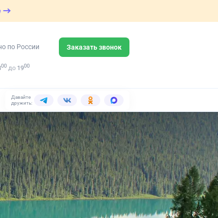
е
но по России
Заказать звонок
00
00
8
до
19
Давайте
дружить: