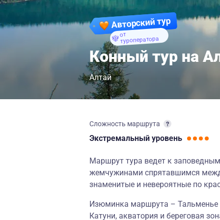
Авторский тур
от
туроператора
Конный тур на А
Алтай
Сложность маршрута
Экстремальный
уровень
Маршрут тура ведет к заповедным
жемчужинами спрятавшимся между
знаменитые и невероятные по кра
Изюминка маршрута – Тальменье 
Катуни, акватория и береговая зо