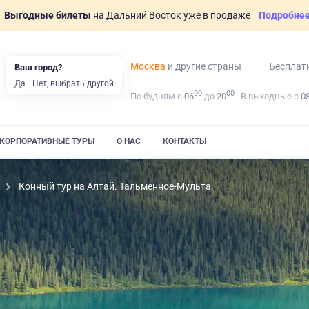
Выгодные билеты
на Дальний Восток уже в продаже
Подробне
Москва
и другие страны
Бесплат
Ваш город?
Да
Нет, выбрать другой
00
00
По будням с
06
до
20
В выходные с
0
КОРПОРАТИВНЫЕ ТУРЫ
О НАС
КОНТАКТЫ
Конный тур на Алтай. Тальменное-Мульта