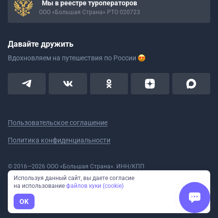
Мы в реестре туроператоров
ООО «Большая Страна» РТО 020723
Давайте дружить
Вдохновляем на путешествия
по России
Пользовательское соглашение
Политика конфиденциальности
© 2016—2026 ООО «Большая Страна». ИНН/КПП
5908078160/590801001 ОГРН 1185958020533
Используя данный сайт, вы даете согласие
Номер в реестре Роскомнадзора № 59-18-006319 (Приказ № 321 от
на использование
файлов куки (cookie)
11.10.2018)
Полное или частичное копирование изображений и текстов возможно
OK
только с указанием активной ссылки на сайт Большая Страна.