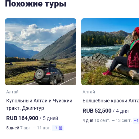
Похожие туры
действует база, но так как персонал, видимо, трепетно
относится ко всему вокруг, все очень чисто (сначала
подумала, что все вообще новое), на общей
территории также все чисто, все беседки прибраны, и
можно вечером спокойно найти уютное укромное
место и насладиться природой и обалденными
видами на озеро и закаты.
Алтай
Алтай
Купольный Алтай и Чуйский
Волшебные краски Алт
тракт. Джип-тур
RUB 52,500
/ 4 дня
RUB 164,900
/ 5 дней
4 дня
10 сент. — 13 сент.
+4
5 дней
7 авг. — 11 авг.
+7