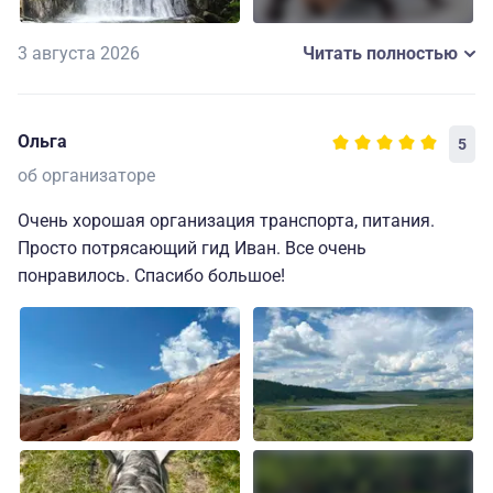
Рейс задержали на 3 часа - время трансфера из отеля
продлили и перенесли, решив вопрос в чате.
3 августа 2026
Читать полностью
За время туры посмотрели все
достопримечательности Алтая по заявленной
Ольга
5
программе - все супер!!! Огромное спасибо
об организаторе
организаторам и непосредственно нашему гиду
Ксении.
Очень хорошая организация транспорта, питания.
Просто потрясающий гид Иван. Все очень
понравилось. Спасибо большое!