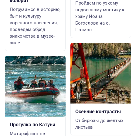
колорит
Пройдем по узкому
Погрузимся в историю,
подвесному мостику к
быт и культуру
храму Иоана
коренного населения,
Богослова на о.
проведем обряд
Патмос
знакомства в музее-
аиле
Осенние контрасты
От бирюзы до желтых
Прогулка по Катуни
листьев
Моторафтинг не