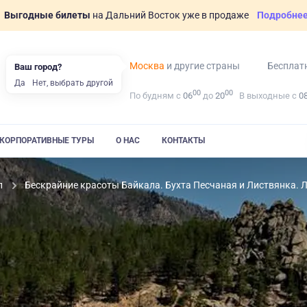
Выгодные билеты
на Дальний Восток уже в продаже
Подробне
Москва
и другие страны
Бесплат
Ваш город?
Да
Нет, выбрать другой
00
00
По будням с
06
до
20
В выходные с
0
КОРПОРАТИВНЫЕ ТУРЫ
О НАС
КОНТАКТЫ
л
Бескрайние красоты Байкала. Бухта Песчаная и Листвянка. Л