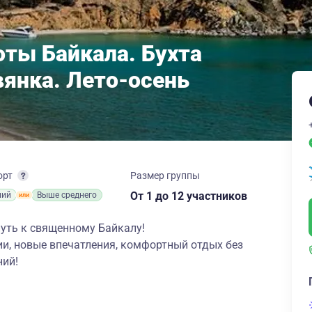
оты Байкала. Бухта
вянка. Лето-осень
орт
Размер группы
От 1
до 12 участников
ний
Выше среднего
путь к священному Байкалу!
и, новые впечатления, комфортный отдых без
ний!