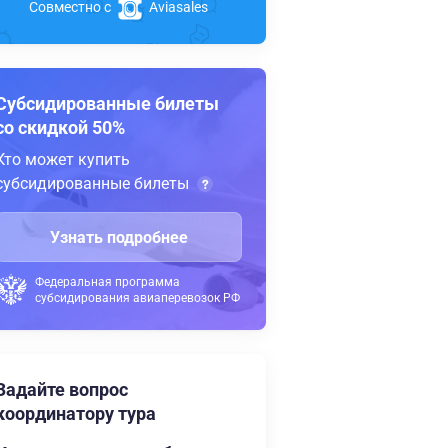
Совместно с
Aviasales
Субсидированные билеты
со скидкой 50%
Кто может купить
субсидированные билеты
Узнать подробнее
Федеральная программа
субсидирования авиаперевозок РФ
Задайте вопрос
координатору тура