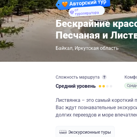
Авторский тур
от
туроператора
Бескрайние крас
Песчаная и Лист
Байкал
Иркутская область
Сложность маршрута
Комф
Средний
уровень
Сред
Листвянка – это самый короткий 
Вас ждут познавательные экскурси
долгих переездов и море впечатле
Экскурсионные туры