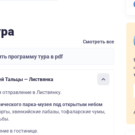
ура
Смотреть все
ть программу тура в pdf
ей Тальцы — Листвянка
и отправление в Листвянку.
фического парка-музея под открытым небом
 юрты, эвенкийские лабазы, тофаларские чумы,
ьбы.
ние в гостинице.