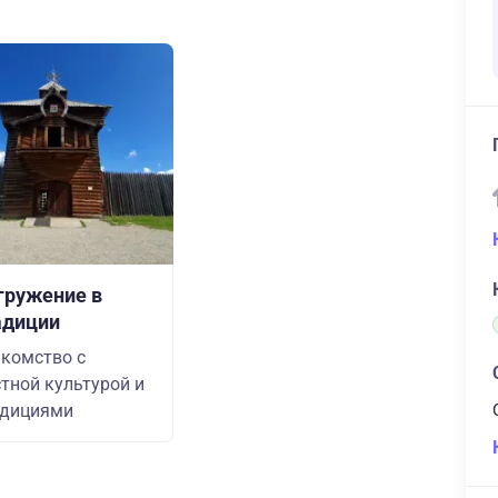
гружение в
адиции
комство с
тной культурой и
адициями