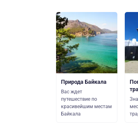
Природа Байкала
По
тр
Вас ждет
путешествие по
Зна
красивейшим местам
мес
Байкала
тр