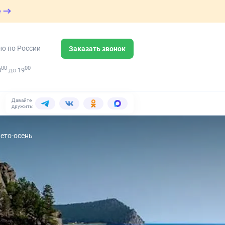
е
но по России
Заказать звонок
00
00
8
до
19
Давайте
дружить:
ето-осень