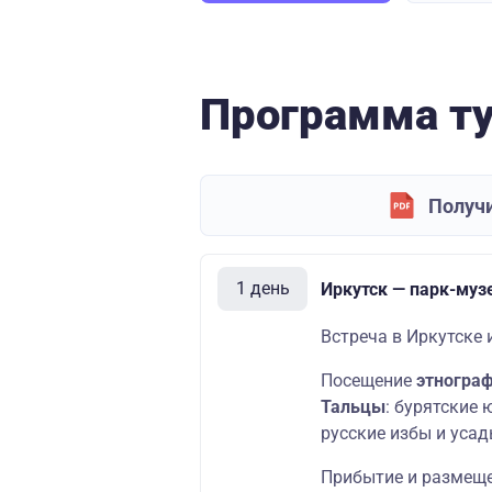
Программа т
Получи
1 день
Иркутск — парк-муз
Встреча в Иркутске 
Посещение
этногра
Тальцы
: бурятские
русские избы и усад
Прибытие и размеще