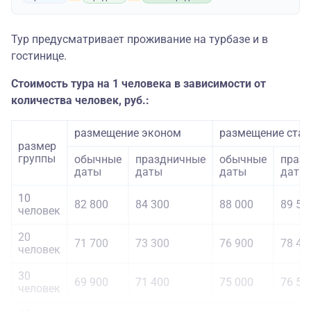
Тур предусматривает проживание на турбазе и в
гостинице.
Стоимость тура на 1 человека в зависимости от
количества человек, руб.:
размещение эконом
размещение стан
размер
группы
обычные
праздничные
обычные
праз
даты
даты
даты
даты
10
82 800
84 300
88 000
89 50
человек
20
71 700
73 300
76 900
78 40
человек
30
69 900
71 400
75 000
76 50
человек