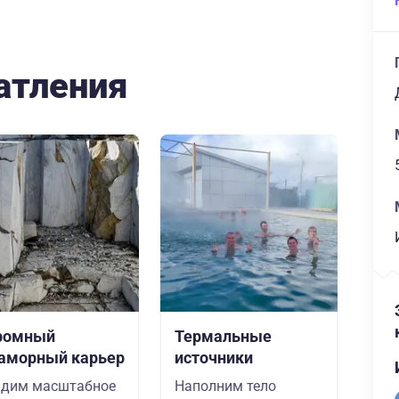
атления
ромный
Термальные
аморный карьер
источники
идим масштабное
Наполним тело