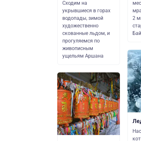
Сходим на
ме
укрывшиеся в горах
мра
водопады, зимой
2 м
художественно
ста
скованные льдом, и
Бай
прогуляемся по
живописным
ущельям Аршана
Ле
Нас
кот