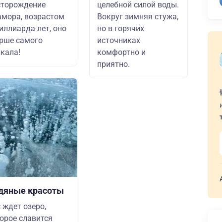
сторождение
целебной силой воды.
мора, возрастом
Вокруг зимняя стужа,
иллиарда лет, оно
но в горячих
рше самого
источниках
кала!
комфортно и
приятно.
дяные красоты
 ждет озеро,
орое славится