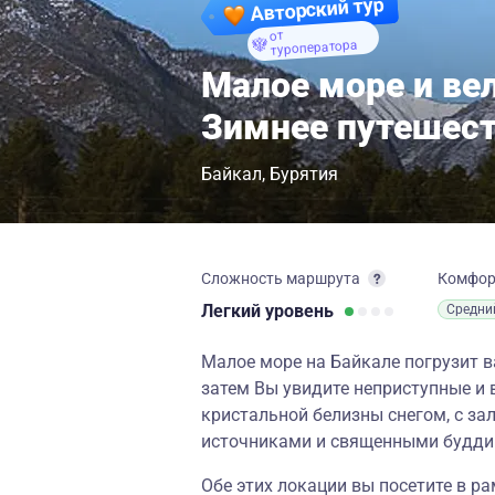
Авторский тур
от
туроператора
Малое море и ве
Зимнее путешест
Байкал
Бурятия
Сложность маршрута
Комфо
Легкий
уровень
Средни
Малое море на Байкале погрузит в
затем Вы увидите неприступные и
кристальной белизны снегом, с з
источниками и священными будди
Обе этих локации вы посетите в ра