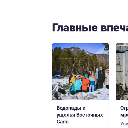
Главные впеч
Водопады и
Ог
ущелья Восточных
мр
Саян
Ув