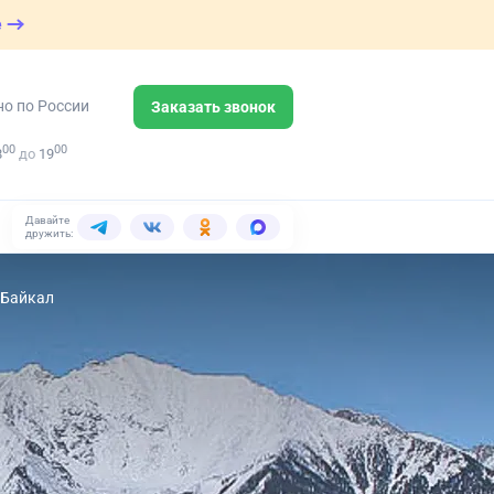
е
но по России
Заказать звонок
00
00
8
до
19
Давайте
дружить:
 Байкал