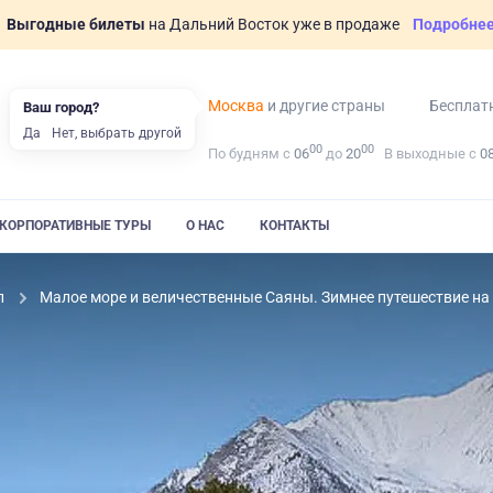
Выгодные билеты
на Дальний Восток уже в продаже
Подробне
Москва
и другие страны
Бесплат
Ваш город?
Да
Нет, выбрать другой
00
00
По будням с
06
до
20
В выходные с
0
КОРПОРАТИВНЫЕ ТУРЫ
О НАС
КОНТАКТЫ
л
Малое море и величественные Саяны. Зимнее путешествие на