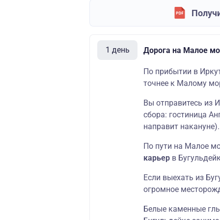
Получи
1 день
Дорога на Малое мо
По прибытии в Иркут
точнее к Малому мо
Вы отправитесь из И
сбора: гостиница Ан
направит накануне).
По пути на Малое м
карьер
в Бугульдейк
Если выехать из Буг
огромное месторож
Белые каменные глы