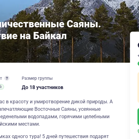
личественные Саяны.
вие на Байкал
рт
Размер группы
до 18 участников
й
ас в красоту и умиротворение дикой природы. А
 впечатляющие Восточные Саяны, усеянные
аледенелыми водопадами, горячими целебными
йскими местами.
мках одного тура! 5 дней путешествия подарят