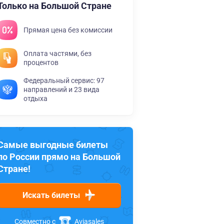
Только на Большой Стране
Прямая цена без комиссии
Оплата частями, без
процентов
Федеральный сервис: 97
направлений и 23 вида
отдыха
Самые выгодные билеты
по России прямо на Большой
Стране!
Искать билеты
Совместно с
Aviasales