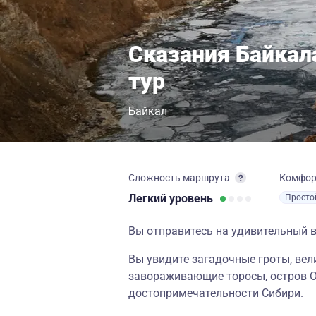
Сказания Байкал
тур
Байкал
Сложность маршрута
Комфо
Легкий
уровень
Просто
Вы отправитесь на удивительный в
Вы увидите загадочные гроты, вел
завораживающие торосы, остров Ол
достопримечательности Сибири.