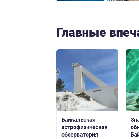
Главные впеч
Байкальская
Зн
астрофизическая
об
обсерватория
Ба