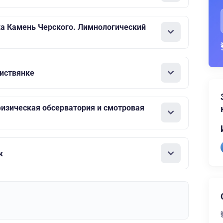
а Камень Черского. Лимнологический
иствянке
изическая обсерватория и смотровая
к