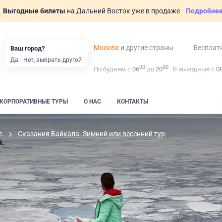
Выгодные билеты
на Дальний Восток уже в продаже
Подробне
Москва
и другие страны
Бесплат
Ваш город?
Да
Нет, выбрать другой
00
00
По будням с
06
до
20
В выходные с
0
КОРПОРАТИВНЫЕ ТУРЫ
О НАС
КОНТАКТЫ
л
Сказания Байкала. Зимний или весенний тур