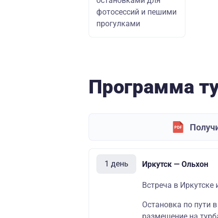
остановками для
фотосессий и пешими
прогулками
Программа т
Получи
1 день
Иркутск — Ольхон
Встреча в Иркутске 
Остановка по пути в
размещение на турб