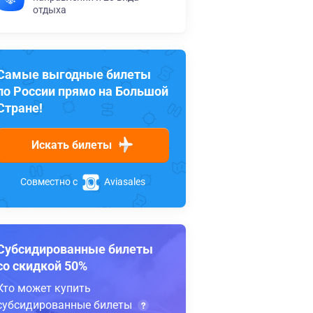
отдыха
Самые выгодные билеты
по России прямо на Большой
Стране!
Искать билеты
Совместно с
Aviasales
Субсидированные билеты
со скидкой 50%
Кто может купить
субсидированные билеты