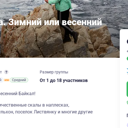
а. Зимний или весенний
рт
Размер группы
От 1
до 18 участников
й
Средний
есенний Байкал!
ичественные скалы в наплесках,
ьхон, поселок Листвянку и многие другие