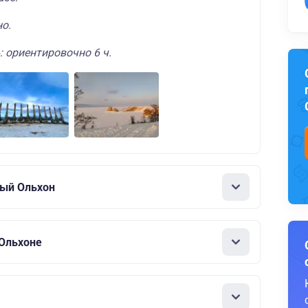
но.
: ориентировочно 6 ч.
ный Ольхон
 Ольхоне