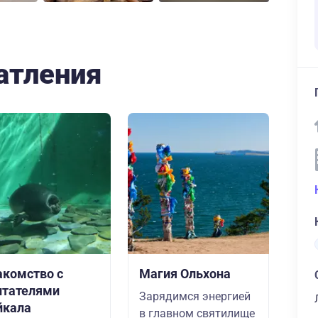
атления
акомство с
Магия Ольхона
итателями
Зарядимся энергией
йкала
в главном святилище