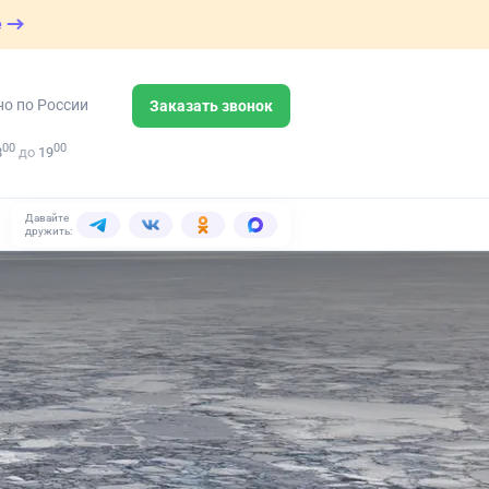
е
но по России
Заказать звонок
00
00
8
до
19
Давайте
дружить: