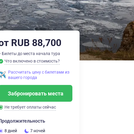
от RUB 88,700
+ Билеты до места начала тура
Что включено в стоимость?
Рассчитать цену с билетами из
вашего города
Забронировать места
Не требует оплаты сейчас
Продолжительность
8 дней
7 ночей