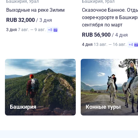
Башкирия
Урал
Башкирия
Урал
Выходные на реке Зилим
Сказочное Банное. Отд
озере-курорте в Башкир
RUB 32,000
/ 3 дня
сентября по март
3 дня
7 авг. — 9 авг.
+8
RUB 56,900
/ 4 дня
4 дня
13 авг. — 16 авг.
+4
Башкирия
Конные туры