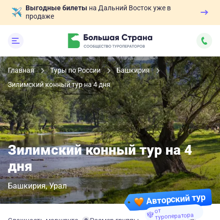
Выгодные билеты
на Дальний Восток уже в
продаже
Главная
Туры по России
Башкирия
Зилимский конный тур на 4 дня
Зилимский конный тур на 4
дня
Башкирия
Урал
Авторский тур
от
туроператора