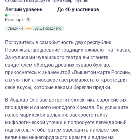
Сложность маршрута
Размер группы
Легкий
уровень
до 40 участников
Комфорт
Средний
Выше среднего
Погрузитесь в самобытность двух республик
Поволжья, где древние традиции оживают на глазах.
За кулисами чувашского театра вы станете
свидетелем обрядов древних суваро-булгар,
прикоснетесь к знаменитой «Вышитой карте России»,
а в уютной атмосфере гастромаркета откроете для
себя вкусы, которые веками берегли предки.
В Йошкар-Оле вас встретит эклектика европейских
площадей и самого молодого Кремля. Вы услышите
голос марийской волынки, раскроете тайну
мифологической уточки и попробуете легендарный
подкоголь, чтобы затем завершить путешествие
величием нижегородского кремля и видом на