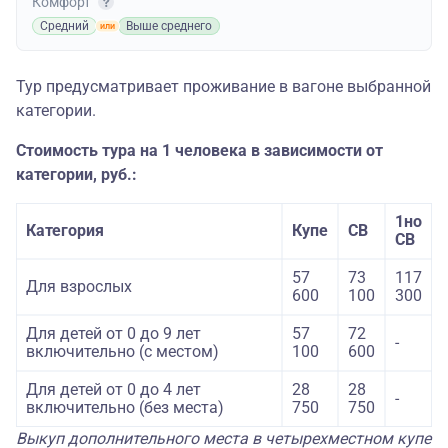
Комфорт
Средний
Выше среднего
Тур предусматривает проживание в вагоне выбранной
категории.
Стоимость тура на 1 человека в зависимости от
категории, руб.:
1но
Категория
Купе
СВ
СВ
57
73
117
Для взрослых
600
100
300
Для детей от 0 до 9 лет
57
72
-
включительно (с местом)
100
600
Для детей от 0 до 4 лет
28
28
-
включительно (без места)
750
750
Выкуп дополнительного места в четырехместном купе