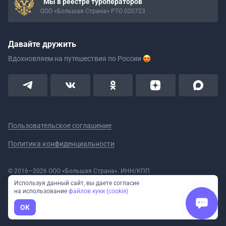
Мы в реестре туроператоров
ООО «Большая Страна» РТО 020723
Давайте дружить
Вдохновляем на путешествия
по России
Пользовательское соглашение
Политика конфиденциальности
© 2016—2026 ООО «Большая Страна». ИНН/КПП
5908078160/590801001 ОГРН 1185958020533
Используя данный сайт, вы даете согласие
Номер в реестре Роскомнадзора № 59-18-006319 (Приказ № 321 от
на использование
файлов куки (cookie)
11.10.2018)
Полное или частичное копирование изображений и текстов возможно
OK
только с указанием активной ссылки на сайт Большая Страна.