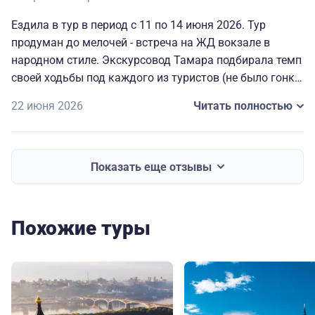
Ездила в тур в период с 11 по 14 июня 2026. Тур
продуман до мелочей - встреча на ЖД вокзале в
народном стиле. Экскурсовод Тамара подбирала темп
своей ходьбы под каждого из туристов (не было гонки
за гидом), рассказывала интересно, ненавязчиво.
22 июня 2026
Читать полностью
Гостиница шикарная, завтраки и обеды тоже. Мне
лично очень нравятся экскурсии тематические, в
которых можно прикоснуться к местному колориту.
Поэтому, все мне и моей дочери зашло на 5 баллов!!
Показать еще отзывы
Мы остались довольны и советуем любителям
необычных экскурсий обязательно отправиться в этот
тур!!! Р.С. мы приобрели себе настойки, которые
Похожие туры
давали на дегустации во время обеда )) Спасибо
организаторам за экскурсию))