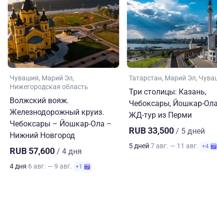
Чувашия
Марий Эл
Татарстан
Марий Эл
Чува
Нижегородская область
Три столицы: Казань,
Волжский вояж.
Чебоксары, Йошкар-Ола
Железнодорожный круиз.
ЖД-тур из Перми
Чебоксары – Йошкар-Ола –
RUB 33,500
/ 5 дней
Нижний Новгород
5 дней
7 авг. — 11 авг.
+4
RUB 57,600
/ 4 дня
4 дня
6 авг. — 9 авг.
+1