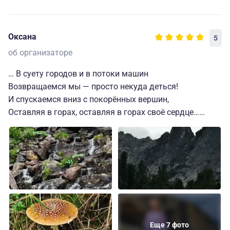
Оксана
5
об организаторе
… В суету городов и в потоки машин
Возвращаемся мы — просто некуда деться!
И спускаемся вниз с покорённых вершин,
Оставляя в горах, оставляя в горах своё сердце…
Вот и все. Мы спустились с гор, но в сердце у нас -
самые лучшие воспоминания.
В Ергаки приехали на своей машине, заселили и
накормили обедом нас очень быстро. В номере есть
все нужное и необходимое. Провели экскурсию по
базе и рассказали о предстоящем.
Три насыщенных по красоте и атмосфере дня мы
Еще 7 фото
провели у озера Светлого, Висячего камня и