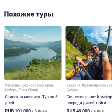
приглашать!
Похожие туры
Хакасия
Красноярский край
Хакасия
Красноярский кр
Сибирь
Тыва (Тува)
Сибирь
Саянская мозаика. Тур на 5
Саянское шале: Комфор
дней
посреди дикой тайги
RUB 101,000
RUB 49,000
/ 5 дней
/ 4 дня