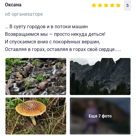
Оксана
5
об организаторе
… В суету городов и в потоки машин
Возвращаемся мы — просто некуда деться!
И спускаемся вниз с покорённых вершин,
Оставляя в горах, оставляя в горах своё сердце…
Вот и все. Мы спустились с гор, но в сердце у нас -
самые лучшие воспоминания.
В Ергаки приехали на своей машине, заселили и
накормили обедом нас очень быстро. В номере есть
все нужное и необходимое. Провели экскурсию по
базе и рассказали о предстоящем.
Три насыщенных по красоте и атмосфере дня мы
Еще 7 фото
провели у озера Светлого, Висячего камня и
Каменного города. Сказать, какой поход понравился
больше, не могу. Андрей и Сергей сделали все, чтобы