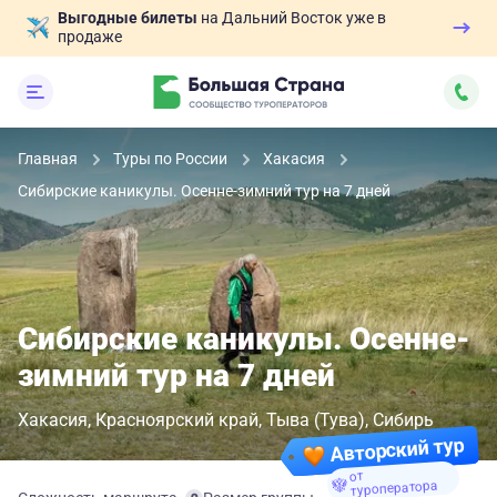
Выгодные билеты
на Дальний Восток уже в
продаже
Главная
Туры по России
Хакасия
Сибирские каникулы. Осенне-зимний тур на 7 дней
Сибирские каникулы. Осенне-
зимний тур на 7 дней
Хакасия
Красноярский край
Тыва (Тува)
Сибирь
Авторский тур
от
туроператора