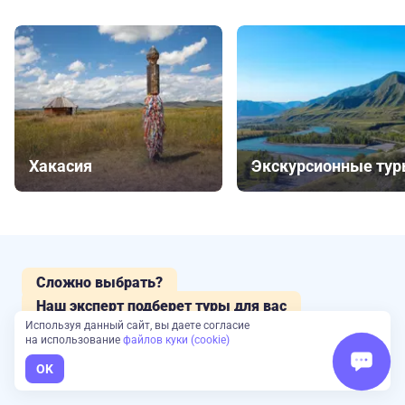
Хакасия
Экскурсионные ту
Сложно выбрать?
Наш эксперт подберет туры для вас
Используя данный сайт, вы даете согласие
на использование
файлов куки (cookie)
Оставьте заявку и получите консультацию
и
OK
подборку от экспертов Большой Страны