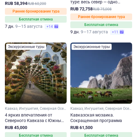
туре: весь север — одно
RUB 58,394
RUB 60,200
путешествие
RUB 72,758
RUB 75,008
Раннее бронирование тура
Раннее бронирование тура
Бесплатная отмена
Бесплатная отмена
7 дн.
9—15 августа
+14
9 дн.
9—17 августа
+11
Экскурсионные туры
Экскурсионные туры
Кавказ, Ингушетия, Северная Осетия, Кабардино-Балкария, Чечня
Кавказ, Ингушетия, Северная Осетия, Чечня, Дагестан, Кабардино-Балкария
4 ярких впечатления от
Кавказская мозаика.
Северного Кавказа с Южным
Сокращенная программа
горячим сердцем.
RUB 45,000
RUB 61,500
Сокращенный тур
Бесплатная отмена
Бесплатная отмена