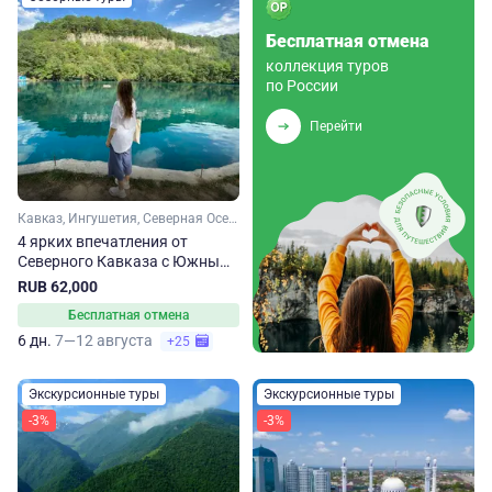
Бесплатная отмена
коллекция туров
по России
Перейти
Кавказ, Ингушетия, Северная Осетия, Кабардино-Балкария, Чечня
4 ярких впечатления от
Северного Кавказа с Южным
горячим сердцем
RUB 62,000
Бесплатная отмена
6 дн.
7—12 августа
+25
Экскурсионные туры
Экскурсионные туры
-3%
-3%