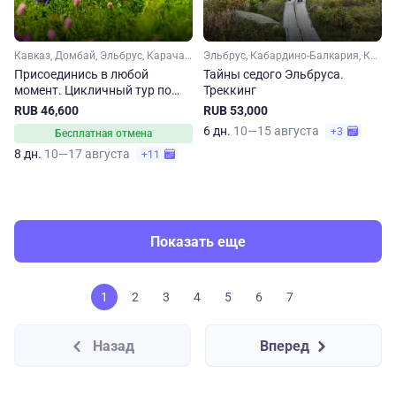
Кавказ, Домбай, Эльбрус, Карачаево-Черкесия, Кабардино-Балкария, Ставропольский край, Кавказские Минеральные Воды
Эльбрус, Кабардино-Балкария, Кавказ
Присоединись в любой
Тайны седого Эльбруса.
момент. Цикличный тур по
Треккинг
Кавказу
RUB 46,600
RUB 53,000
6 дн.
10—15 августа
+3
Бесплатная отмена
8 дн.
10—17 августа
+11
Показать еще
1
2
3
4
5
6
7
Назад
Вперед