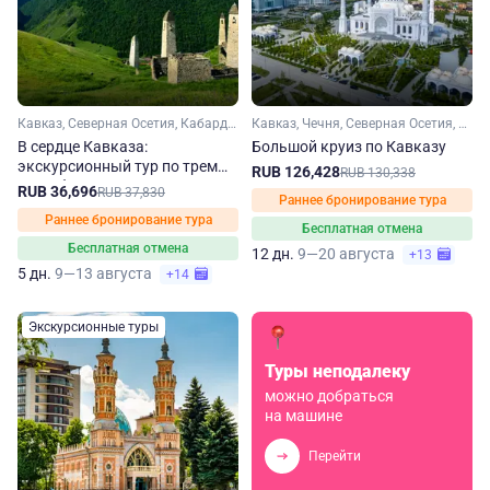
Кавказ, Северная Осетия, Кабардино-Балкария, Ингушетия
Кавказ, Чечня, Северная Осетия, Кабардино-Балкария, Ингушетия, Дагестан
В сердце Кавказа:
Большой круиз по Кавказу
экскурсионный тур по трем
RUB 126,428
RUB 130,338
республикам
RUB 36,696
RUB 37,830
Раннее бронирование тура
Раннее бронирование тура
Бесплатная отмена
Бесплатная отмена
12 дн.
9—20 августа
+13
5 дн.
9—13 августа
+14
Экскурсионные туры
Туры неподалеку
можно добраться
на машине
Перейти