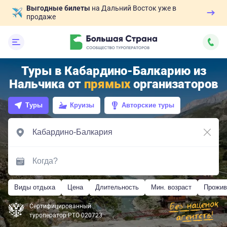
Выгодные билеты
на Дальний Восток уже в
продаже
Туры в Кабардино-Балкарию из
Нальчика от
прямых
организаторов
Туры
Круизы
Авторские туры
Виды отдыха
Цена
Длительность
Мин. возраст
Прожив
Сертифицированный
туроператор РТО 020723