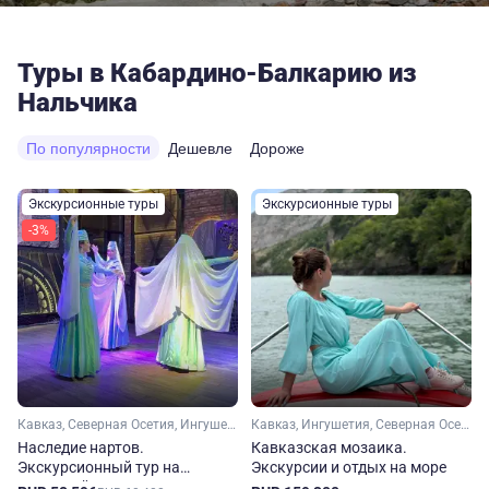
Туры в Кабардино-Балкарию из
Нальчика
По популярности
Дешевле
Дороже
Экскурсионные туры
Экскурсионные туры
-3%
Кавказ, Северная Осетия, Ингушетия, Кабардино-Балкария, Чечня
Кавказ, Ингушетия, Северная Осетия, Чечня, Дагестан, Кабардино-Балкария
Наследие нартов.
Кавказская мозаика.
Экскурсионный тур на
Экскурсии и отдых на море
Северный Кавказ