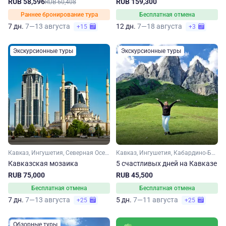
RUB 58,596
RUB 159,300
RUB 60,408
Раннее бронирование тура
Бесплатная отмена
7 дн.
7—13 августа
12 дн.
7—18 августа
+15
+3
Экскурсионные туры
Экскурсионные туры
Кавказ, Ингушетия, Северная Осетия, Чечня, Дагестан, Кабардино-Балкария
Кавказ, Ингушетия, Кабардино-Балкария, Северная Осетия
Кавказская мозаика
5 счастливых дней на Кавказе
RUB 75,000
RUB 45,500
Бесплатная отмена
Бесплатная отмена
7 дн.
7—13 августа
5 дн.
7—11 августа
+25
+25
Обзорные туры