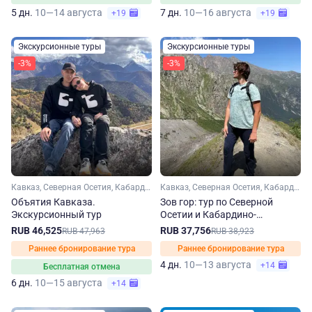
5 дн.
10—14 августа
7 дн.
10—16 августа
+19
+19
Экскурсионные туры
Экскурсионные туры
-3%
-3%
Кавказ, Северная Осетия, Кабардино-Балкария, Ингушетия
Кавказ, Северная Осетия, Кабардино-Балкария
Объятия Кавказа.
Зов гор: тур по Северной
Экскурсионный тур
Осетии и Кабардино-
Балкарии
RUB 46,525
RUB 37,756
RUB 47,963
RUB 38,923
Раннее бронирование тура
Раннее бронирование тура
4 дн.
10—13 августа
+14
Бесплатная отмена
6 дн.
10—15 августа
+14