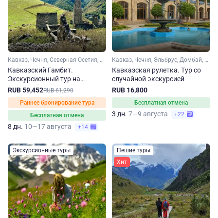
Кавказ, Чечня, Северная Осетия, Кабардино-Балкария, Ингушетия
Кавказ, Чечня, Эльбрус, Домбай, Карачаево-Черкесия, Кабардино-Балкария, Ставропольский край, Кавказские Минеральные Воды
Кавказский Гамбит.
Кавказская рулетка. Тур со
Экскурсионный тур на
случайной экскурсией
Северный Кавказ
RUB 59,452
RUB 16,800
RUB 61,290
Раннее бронирование тура
Бесплатная отмена
3 дн.
7—9 августа
+22
Бесплатная отмена
8 дн.
10—17 августа
+14
Экскурсионные туры
Пешие туры
Хит