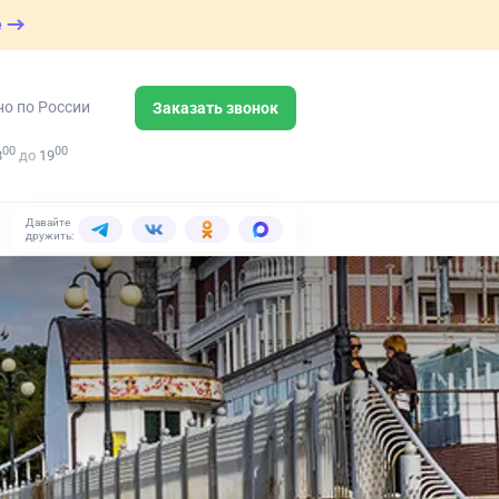
е
но по России
Заказать звонок
00
00
8
до
19
Давайте
дружить: