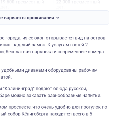
19 600
трехместный
22 000
трехместный
дет.
дет.
се варианты проживания
36 300
одноместный стандарт
25 500
двухместный стандарт взр.
25 100
двухместный стандарт дет.
е города, из ее окон открывается вид на остров
ининградский замок. К услугам гостей 2
31 350
одноместный стандарт
ни, бесплатная парковка и современные номера
20 500
двухместный стандарт взр.
20 100
двухместный стандарт дет.
21 850
трехместный джуниор взр.
21 450
трехместный джуниор дет.
 с удобными диванами оборудованы рабочим
атой.
ы "Калининград" подают блюда русской,
в баре можно заказать разнообразные напитки.
ом проспекте, что очень удобно для прогулок по
ый собор Кёнигсберга находятся всего в 5