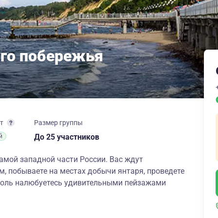
го побережья
рт
Размер группы
до 25 участников
й
амой западной части России. Вас ждут
, побываете на местах добычи янтаря, проведете
оволь налюбуетесь удивительными пейзажами