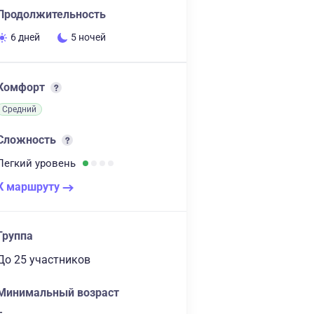
Продолжительность
6 дней
5 ночей
Комфорт
Средний
Сложность
Легкий
уровень
К маршруту
Группа
до 25 участников
Минимальный возраст