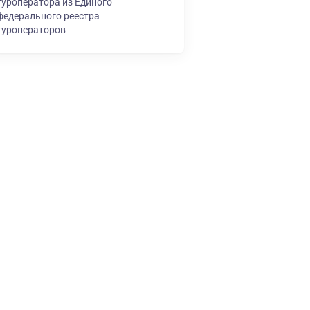
туроператора из Единого
федерального реестра
туроператоров