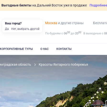
Выгодные билеты
на Дальний Восток уже в продаже
Подробне
Москва
и другие страны
Бесплат
Ваш город?
Да
Нет, выбрать другой
00
00
По будням с
06
до
20
В выходные с
0
КОРПОРАТИВНЫЕ ТУРЫ
О НАС
КОНТАКТЫ
инградская область
Красоты Янтарного побережья