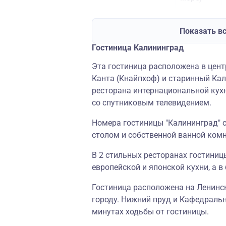
Показать в
Завтраки
«Калининград» +
Гостиница Калининград
(на
«Волна»
море)
Эта гостиница расположена в центр
Канта (Кнайпхоф) и старинный Кал
Завтраки
ресторана интернациональной кух
«Калининград» +
со спутниковым телевидением.
(на
«Раушен»
море)
Номера гостиницы "Калининград"
столом и собственной ванной комн
В 2 стильных ресторанах гостиниц
европейской и японской кухни, а 
Гостиница расположена на Ленинск
городу. Нижний пруд и Кафедральн
минутах ходьбы от гостиницы.