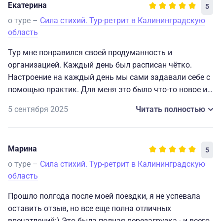
Екатерина
5
о туре –
Сила стихий. Тур-ретрит в Калининградскую
область
Тур мне понравился своей продуманность и
организацией. Каждый день был расписан чётко.
Настроение на каждый день мы сами задавали себе с
помощью практик. Для меня это было что-то новое и
интересное.
5 сентября 2025
Читать полностью
Мы много ходили, локации все продуманы, а также
Ольга рассказывала куда ещё можно сходить, если
приехать самостоятельно. Все рестораны безумно
Марина
5
вкусные, много блюд местной кухни.
Для начала познания себя и города тур очень хорош.
о туре –
Сила стихий. Тур-ретрит в Калининградскую
область
Прошло полгода после моей поездки, я не успевала
оставить отзыв, но все еще полна отличных
впечатлений:) Это была полная перезагрузка - и всего