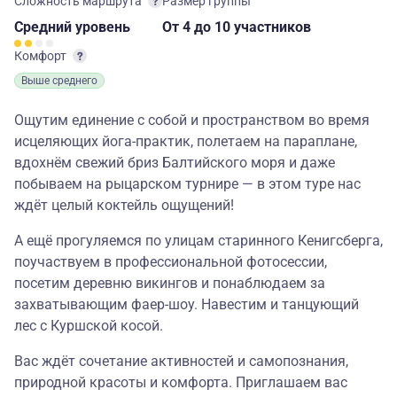
Сложность маршрута
Размер группы
Средний
уровень
От 4
до 10 участников
Комфорт
Выше среднего
Ощутим единение с собой и пространством во время
исцеляющих йога-практик, полетаем на параплане,
вдохнём свежий бриз Балтийского моря и даже
побываем на рыцарском турнире — в этом туре нас
ждёт целый коктейль ощущений!
А ещё прогуляемся по улицам старинного Кенигсберга,
поучаствуем в профессиональной фотосессии,
посетим деревню викингов и понаблюдаем за
захватывающим фаер-шоу. Навестим и танцующий
лес с Куршской косой.
Вас ждёт сочетание активностей и самопознания,
природной красоты и комфорта. Приглашаем вас