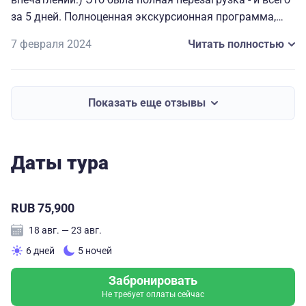
за 5 дней. Полноценная экскурсионная программа,
красивые места, и при этом фокус на обретение
7 февраля 2024
Читать полностью
внутренней гармонии, физического и эмоционального
контакта с собой в дружной женской компании. Очень
необычный, приятный и восстанавливающий тур)
Показать еще отзывы
Даты тура
RUB 75,900
18 авг. — 23 авг.
6 дней
5 ночей
Забронировать
Не требует оплаты сейчас