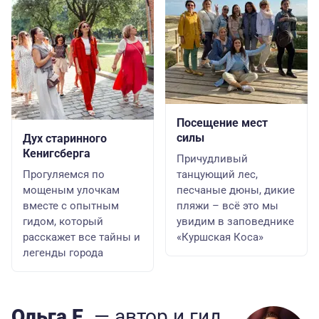
Посещение мест
силы
Дух старинного
Кенигсберга
Причудливый
Прогуляемся по
танцующий лес,
мощеным улочкам
песчаные дюны, дикие
вместе с опытным
пляжи – всё это мы
гидом, который
увидим в заповеднике
расскажет все тайны и
«Куршская Коса»
легенды города
Ольга Е.
— автор
и гид