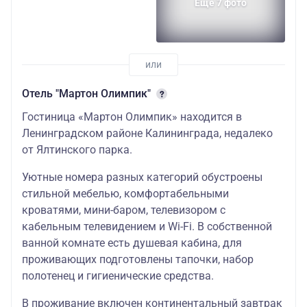
Еще 7 фото
«Москва»
Завтрак входит в
79000
83500
7
стоимость тура
(шведский стол)
Отель "Мартон Олимпик"
центр города
Гостиница «Мартон Олимпик» находится в
Ленинградском районе Калининграда, недалеко
от Ялтинского парка.
Уютные номера разных категорий обустроены
стильной мебелью, комфортабельными
кроватями, мини-баром, телевизором с
кабельным телевидением и Wi-Fi. В собственной
ванной комнате есть душевая кабина, для
проживающих подготовлены тапочки, набор
полотенец и гигиенические средства.
В проживание включен континентальный завтрак