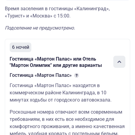
стоимость тура
Время заселения в гостиницы «Калининград»,
50000
65000
4
(шведский стол)
«Турист» и «Москва» с 15:00.
в пешей
Подселение не предусмотрено.
доступности от
центра города
6 ночей
Гостевой дом
Гостиница «Мартон Палас» или Отель
«Вилла Надежда»
"Мартон Олимпик" или другие варианты
Организация
Гостиница «Мартон Палас»
доставки питания
52500
65500
5
Гостиница «Мартон Палас» находится в
(завтрак)
коммерческом районе Калининграда, в 10
в 3 км от центра
минутах ходьбы от городского автовокзала.
города
Роскошные номера отвечают всем современным
Гостиница
требованиям, в них есть все необходимое для
«Турист»
комфортного проживания, а именно качественная
мебель, удобная кровать с постельным бельем,