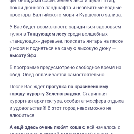
фитонцидами сосен, зелень леса и щебет птиц,
покой дюнного ландшафта и необъятные водные
просторы Балтийского моря и Куршского залива.
У Вас будет возможность зарядиться здоровьем
гуляя в
Танцующем лесу
среди волшебных
«танцующих» деревьев, поискать янтарь на песке
у моря и подняться на самую высокую дюну —
высоту Эфа
.
В программе предусмотрено свободное время на
обед. Обед оплачивается самостоятельно.
После Вас ждёт
прогулка по красивейшему
городу-курорту Зеленоградску
. Старинная
курортная архитектура, особая атмосфера отдыха
и удовольствий! В этот город невозможно не
влюбиться!
А ещё здесь очень любят кошек:
всё началось с