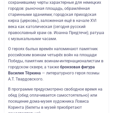
сохранившему черты характерные для немецких
городов: рыночная площадь, обрамлённая
старинными зданиями; городская приходская
кирха (церковь), заложенная ещё в начале XVI
века как католическая (сегодня русский
православный храм св. Иоанна Предтечи); ратуша
с музыкальными часами.
О героях былых времён напоминают памятник
российским воинам четырёх войн на площади
Победы, памятник воинам-интернационалистам в
городском сквере, а также
бронзовая фигура
Василия Тёркина
— литературного героя поэмы
А.Т. Твардовского.
В программе предусмотрено свободное время на
обед (обед оплачивается самостоятельно) или
посещение дома-музея художника Ловиса
Коринта (билеты в музей приобретают