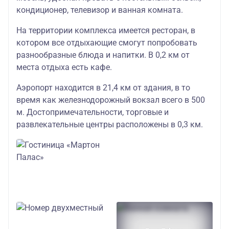
Завтрак входит в
кондиционер, телевизор и ванная комната.
стоимость тура
(шведский стол)
53000
66000
5
На территории комплекса имеется ресторан, в
котором все отдыхающие смогут попробовать
на берегу пруда
разнообразные блюда и напитки. В 0,2 км от
Верхний в
места отдыха есть кафе.
историческом
районе
Аэропорт находится в 21,4 км от здания, в то
время как железнодорожный вокзал всего в 500
Гостиница
м. Достопримечательности, торговые и
«Калининград»
развлекательные центры расположены в 0,3 км.
стандарт
60000
Завтрак за доп.
плату (шведский
72000
6
стол)
исторический
студия 66000
центр города
Гостиница