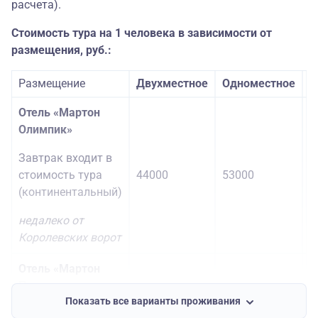
расчета).
Стоимость тура на 1 человека в зависимости от
размещения, руб.:
Размещение
Двухместное
Одноместное
Т
Отель «Мартон
Олимпик»
Завтрак входит в
стоимость тура
44000
53000
4
(континентальный)
недалеко от
Королевских ворот
Отель «Мартон
Палас»
Показать все варианты проживания
Завтрак входит в