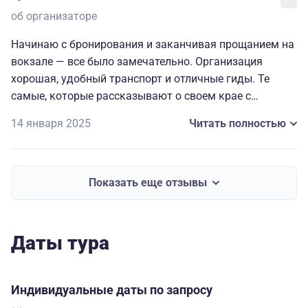
об организаторе
Начинаю с бронирования и заканчивая прощанием на
вокзале — все было замечательно. Организация
хорошая, удобный транспорт и отличные гиды. Те
самые, которые рассказывают о своем крае с
горящими глазами, и их интересно слушать.
14 января 2025
Читать полностью
Атмосферная турбаза «Дом Полярника». Персоналу
удается каким-то образом создать ощущение, что ты
желанный гость: здесь вроде как в отеле, но
обстановка при этом очень теплая и домашняя.
Показать еще отзывы
Даты тура
Индивидуальные даты по запросу