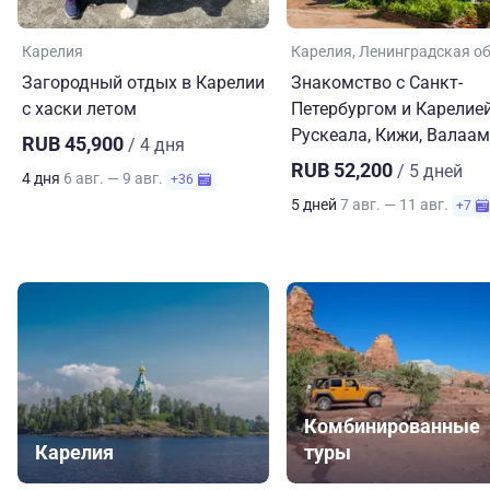
Карелия
Карелия
Ленинградская о
Загородный отдых в Карелии
Знакомство с Санкт-
с хаски летом
Петербургом и Карелией
Рускеала, Кижи, Валаам
RUB 45,900
/ 4 дня
RUB 52,200
/ 5 дней
4 дня
6 авг. — 9 авг.
+36
5 дней
7 авг. — 11 авг.
+7
Комбинированные
Карелия
туры