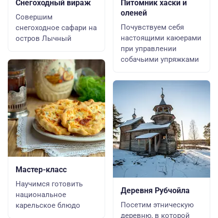
Снегоходный вираж
Питомник хаски и
оленей
Совершим
Почувствуем себя
снегоходное сафари на
настоящими каюерами
остров Лычный
при управлении
собачьими упряжками
Мастер-класс
Научимся готовить
Деревня Рубчойла
национальное
Посетим этническую
карельское блюдо
деревню, в которой