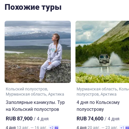
Похожие туры
Кольский полуостров
Мурманская область
Коль
Мурманская область
Арктика
полуостров
Арктика
Заполярные каникулы. Тур
4 дня по Кольскому
на Кольский полуостров
полуострову
RUB 87,900
RUB 74,600
/ 4 дня
/ 4 дня
4 дня
13 авг. — 16 авг.
4 дня
20 авг. — 23 авг.
+2
+1