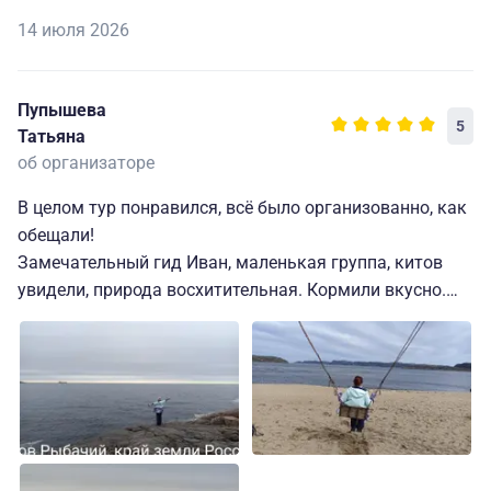
14 июля 2026
Пупышева
5
Татьяна
об организаторе
В целом тур понравился, всё было организованно, как
обещали!
Замечательный гид Иван, маленькая группа, китов
увидели, природа восхитительная. Кормили вкусно.
Вот только с деревней саамов, конечно, не совпало.
Это обычный жилой дом с загоном для оленей. И если
считать мастер-классом заворачивание картофелины
в фольгу.