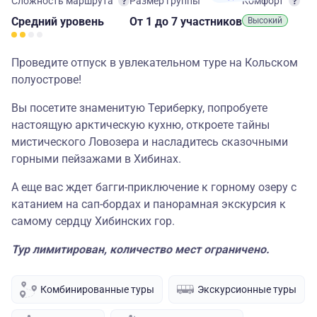
Сложность маршрута
Размер группы
Комфорт
Средний
уровень
От 1
до 7 участников
Высокий
Проведите отпуск в увлекательном туре на Кольском
полуострове!
Вы посетите знаменитую Териберку, попробуете
настоящую арктическую кухню, откроете тайны
мистического Ловозера и насладитесь сказочными
горными пейзажами в Хибинах.
А еще вас ждет багги-приключение к горному озеру с
катанием на сап-бордах и панорамная экскурсия к
самому сердцу Хибинских гор.
Тур лимитирован, количество мест ограничено.
Комбинированные туры
Экскурсионные туры