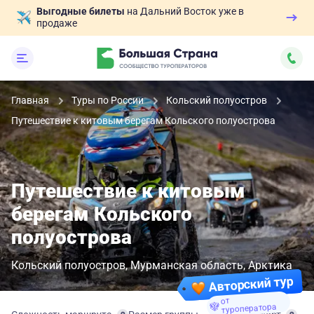
Выгодные билеты
на Дальний Восток уже в
продаже
Главная
Туры по России
Кольский полуостров
Путешествие к китовым берегам Кольского полуострова
Путешествие к китовым
берегам Кольского
полуострова
Кольский полуостров
Мурманская область
Арктика
Авторский тур
от
туроператора