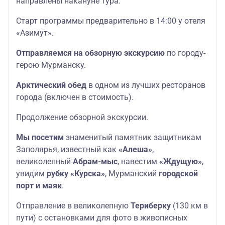
направлены накануне тура.
Старт программы предварительно в 14:00 у отеля
«Азимут».
Отправляемся на
обзорную экскурсию
по городу-
герою Мурманску.
Арктический обед
в одном из лучших ресторанов
города (включен в стоимость).
Продолжение обзорной экскурсии.
Мы посетим
знаменитый памятник защитникам
Заполярья, известный как
«Алеша»
,
великолепный
Абрам-мыс
, навестим
«Ждущую»
,
увидим
рубку «Курска»
, Мурманский
городской
порт и маяк
.
Отправление в великолепную
Териберку
(130 км в
пути) с остановками для фото в живописных