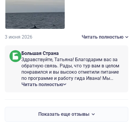
3 июня 2026
Читать полностью
Большая Страна
Здравствуйте, Татьяна! Благодарим вас за
обратную связь. Рады, что тур вам в целом
понравился и вы высоко отметили питание
по программе и работу гида Ивана! Мы
передали принимающей стороне ваше
Читать полностью
замечание по экскурсии в саамскую
деревню. Будем рады видеть вас и в других
турах по России!
Показать еще отзывы