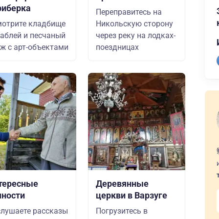
риберка
Переправитесь на
отрите кладбище
Никольскую сторону
аблей и песчаный
через реку на лодках-
ж с арт-объектами
поездницах
тересные
Деревянные
чности
церкви в Варзуге
лушаете рассказы
Погрузитесь в