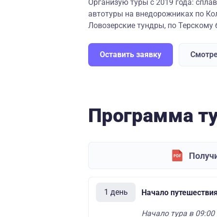
Организую туры с 2019 года: спла
автотуры на внедорожниках по Ко
Ловозерские тундры, по Терскому б
Оставить заявку
Смотре
Программа т
Получи
1 день
Начало путешествия
Начало тура в 09:00