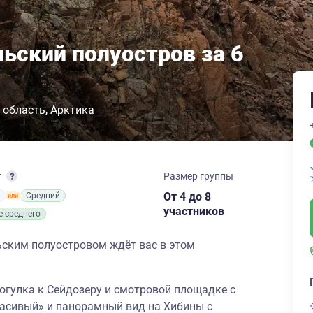
ьский полуостров за 6
 область
Арктика
т
Размер группы
От 4
до 8
й
Средний
участников
 среднего
ским полуостровом ждёт вас в этом
огулка к Сейдозеру и смотровой площадке с
асивый» и панорамный вид на Хибины с