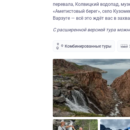
перевала, Колвицкий водопад, муз
«Аметистовый берег», село Кузоме
Варзуге — всё это ждёт вас в зах
С расширенной версией тура можн
Комбинированные туры