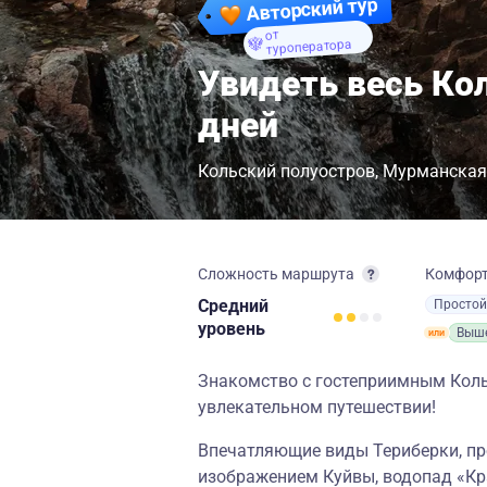
Авторский тур
от
туроператора
Увидеть весь Кол
дней
Кольский полуостров
Мурманская
Сложность маршрута
Комфор
Средний
Просто
уровень
Выше
Знакомство с гостеприимным Коль
увлекательном путешествии!
Впечатляющие виды Териберки, пр
изображением Куйвы, водопад «Кр