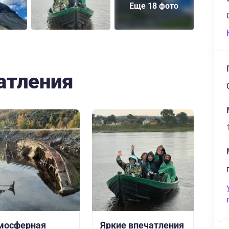
Еще 18 фото
атления
мосферная
Яркие впечатления