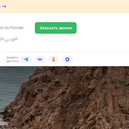
е
но по России
Заказать звонок
00
00
8
до
19
Давайте
дружить: