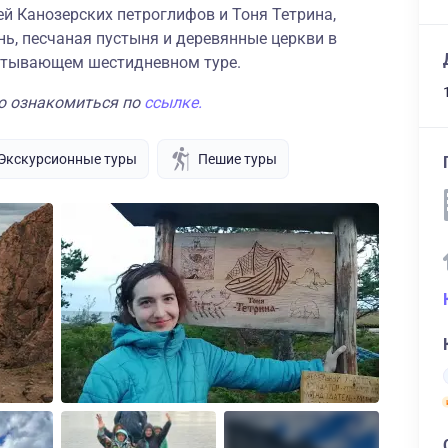
ей Канозерских петроглифов и Тоня Тетрина,
нь, песчаная пустыня и деревянные церкви в
ватывающем шестидневном туре.
о ознакомиться по
ссылке.
Экскурсионные туры
Пешие туры