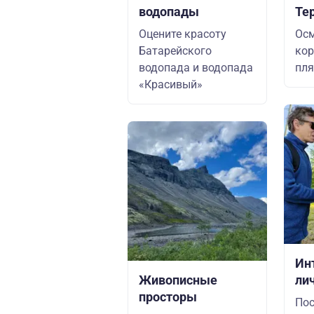
водопады
Те
Оцените красоту
Осм
Батарейского
кор
водопада и водопада
пля
«Красивый»
Ин
Живописные
ли
просторы
Пос