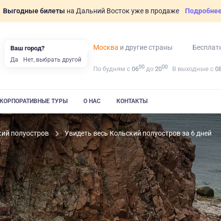
Выгодные билеты
на Дальний Восток уже в продаже
Подробне
Москва
и другие страны
Бесплат
Ваш город?
Да
Нет, выбрать другой
00
00
По будням с
06
до
20
В выходные с
0
КОРПОРАТИВНЫЕ ТУРЫ
О НАС
КОНТАКТЫ
кий полуостров
Увидеть весь Кольский полуостров за 6 дней