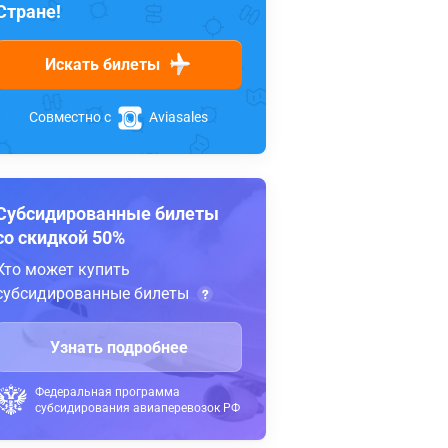
Стране!
Искать билеты
Совместно с
Aviasales
Субсидированные билеты
со скидкой 50%
Кто может купить
субсидированные билеты
Узнать подробнее
Федеральная программа
субсидирования авиаперевозок РФ