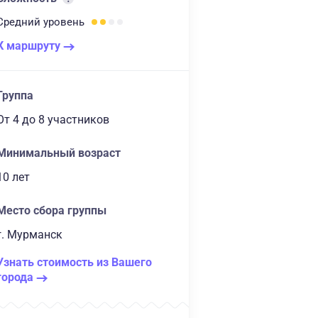
Средний
уровень
К маршруту
Группа
От 4
до 8 участников
Минимальный возраст
10 лет
Место сбора группы
г. Мурманск
Узнать стоимость из Вашего
города