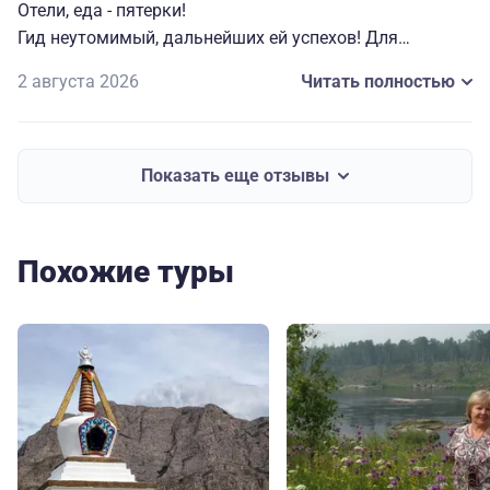
Отели, еда - пятерки!
Гид неутомимый, дальнейших ей успехов! Для
ознакомительной поездки, то что надо!
2 августа 2026
Читать полностью
Да еще и с погодой повезло - была жара +30!
Для нас это был первый опыт поездки в группе, где
собрались люди разные.
Показать еще отзывы
Хорошо, что тур 5 дней - самое - самое!
Спасибо за организацию!
Похожие туры