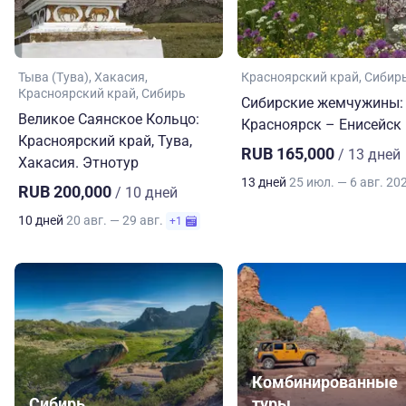
Тыва (Тува)
Хакасия
Красноярский край
Сибир
Красноярский край
Сибирь
Сибирские жемчужины:
Великое Саянское Кольцо:
Красноярск – Енисейск
Красноярский край, Тува,
RUB 165,000
/ 13 дней
Хакасия. Этнотур
13 дней
25 июл. — 6 авг. 20
RUB 200,000
/ 10 дней
10 дней
20 авг. — 29 авг.
+1
Комбинированные
Сибирь
туры