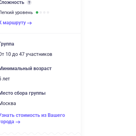
Сложность
Легкий
уровень
К маршруту
Группа
От 10
до 47 участников
Минимальный возраст
5 лет
Место сбора группы
Москва
Узнать стоимость из Вашего
города