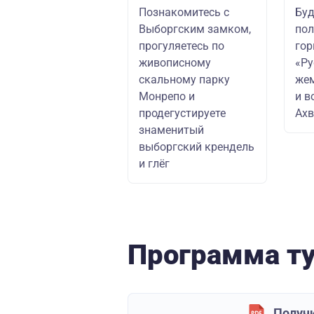
Познакомитесь с
Буд
Выборгским замком,
по
прогуляетесь по
го
живописному
«Ру
скальному парку
же
Монрепо и
и в
продегустируете
Ахв
знаменитый
выборгский крендель
и глёг
Программа т
Получи