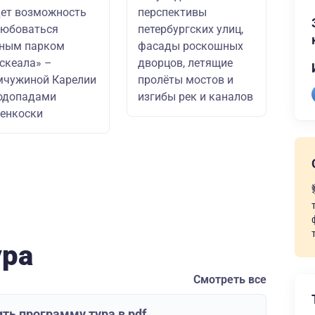
ет возможность
перспективы
любоваться
петербургских улиц,
рным парком
фасады роскошных
скеала» –
дворцов, летящие
мчужиной Карелии
пролёты мостов и
одопадами
изгибы рек и каналов
енкоски
ура
Смотреть все
ть программу тура в pdf