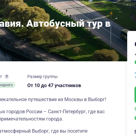
авия. Автобусный тур в
рт
Размер группы
От 10
до 47 участников
реднего
лекательное путешествие из Москвы в Выборг!
х городов России – Санкт-Петербург, где вас
примечательностям города.
атмосферный Выборг, где вы посетите