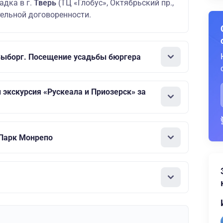
дка в г.
Тверь
(ТЦ «Глобус», Октябрьский пр.,
тельной договоренности.
Выборг. Посещение усадьбы бюргера
 экскурсия «Рускеала и Приозерск» за
 Парк Монрепо