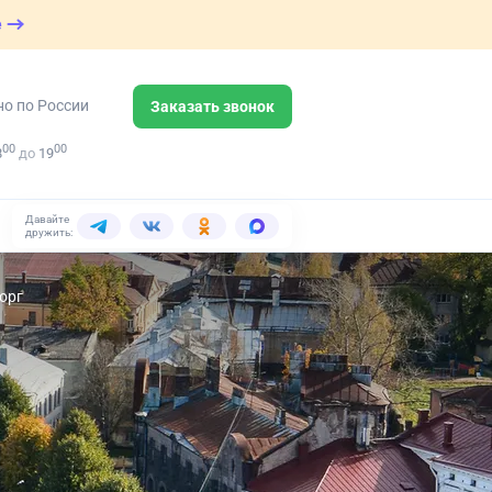
е
но по России
Заказать звонок
00
00
8
до
19
Давайте
дружить:
орг