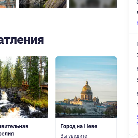
атления
ивительная
Город на Неве
релия
Вы увидите