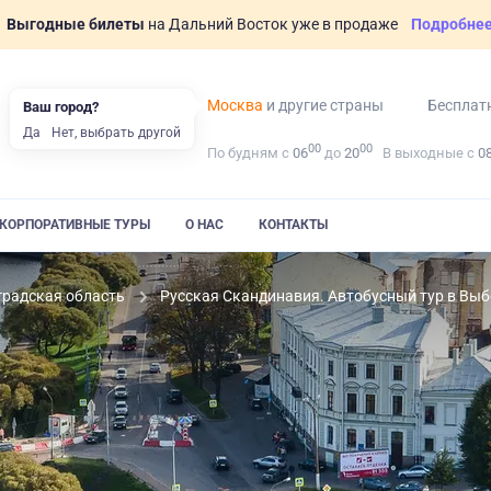
Выгодные билеты
на Дальний Восток уже в продаже
Подробне
Москва
и другие страны
Бесплат
Ваш город?
Да
Нет, выбрать другой
00
00
По будням с
06
до
20
В выходные с
0
КОРПОРАТИВНЫЕ ТУРЫ
О НАС
КОНТАКТЫ
градская область
Русская Скандинавия. Автобусный тур в Выб