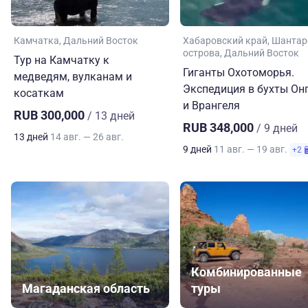
Камчатка
Дальний Восток
Хабаровский край
Шантар
острова
Дальний Восток
Тур на Камчатку к
Гиганты Охотоморья.
медведям, вулканам и
Экспедиция в бухты Он
косаткам
и Врангеля
RUB 300,000
/ 13 дней
RUB 348,000
/ 9 дней
13 дней
14 авг. — 26 авг.
9 дней
11 авг. — 19 авг.
+2
Комбинированные
Магаданская область
туры