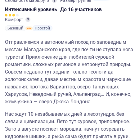
Сложность маршрута
Размер группы
Интенсивный
уровень
до 16 участников
Комфорт
Базовый
Простой
Отправляемся в автономный поход по заповедным
местам Магаданского края, где почти не ступала нога
туриста! Приключение для любителей суровой
романтики, сложных регионов и нетронутой природы.
Совсем недавно тут ходили только геологи да
золотоискатели, давая местным красотам чарующие
названия: протока Вариантов, озеро Танцующих
Хариусов, Неведомый ручей, Альпенград… И, конечно,
жемчужина — озеро Джека Лондона.
Нас ждут 10 незабываемых дней в лесотундре, без
связи и цивилизации. Лето тут суровое, приполярное.
Зато в августе поспеет морошка, начнут созревать
кедровые шишки, а рыба сама будет прыгать в руки.