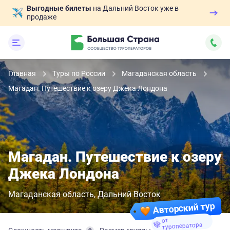
Выгодные билеты
на Дальний Восток уже в
продаже
Главная
Туры по России
Магаданская область
Магадан. Путешествие к озеру Джека Лондона
Магадан. Путешествие к озеру
Джека Лондона
Магаданская область
Дальний Восток
Авторский тур
от
туроператора