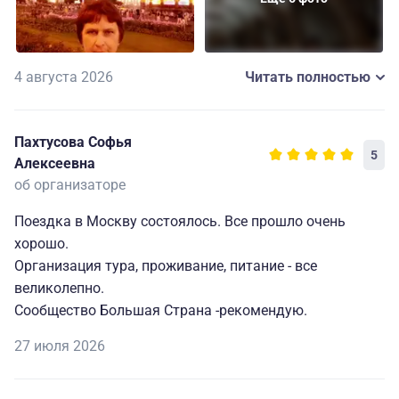
У нас был прекрасный экскурсовод А. Галина,
проводивший очень познавательные экскурсии.
Это были незабываемые три дня в Москве.
4 августа 2026
Читать полностью
При планировании других туров буду обращаться к
этому организатору и рекомендую его как
Пахтусова Софья
5
заслуживающего доверие.
Алексеевна
об организаторе
Поездка в Москву состоялось. Все прошло очень
хорошо.
Организация тура, проживание, питание - все
великолепно.
Сообщество Большая Страна -рекомендую.
27 июля 2026