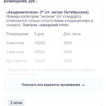
размещения, руб.:
«Академическая» 3* (ст. метро Октябрьская)
.
Номера категории "эконом" (от стандарта
отличаются только отсутствием кондиционера в
номере).
Завтрак «шведский стол»
Размещение
3 дня
Доп. ночь
2-местное
16200
3000
1-местное
23500
6000
Доп. место
16200
3000
«Россо Рива» 4* (ст. метро Павелецкая). Завтрак
«шведский стол»
Размещение
3 дня
Доп. ночь
Показать все варианты проживания
2-местное
18800
3500
1-местное
28800
7000
2 ночи