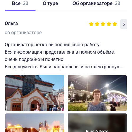
Все
33
о туре
об организаторе
33
Ольга
5
об организаторе
Организатор чётко выполнил свою работу.
Вся информация представлена в полном объёме,
очень подробно и понятно.
Все документы были направлены и на электронную
почту и в чат в МАХ.
Быстро отвечал на все вопросы.
Проживание было организовано в комфортном отеле
4* "Россо Рива", с прекрасным видом, расположенном
в тихом районе, но в 10 минутах ходьбы от
Павелецкого вокзала (на который мы и прибывали).
Всё организовано было с заботой.
Еще 6 фото