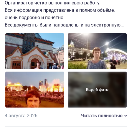
Организатор чётко выполнил свою работу.
Вся информация представлена в полном объёме,
очень подробно и понятно.
Все документы были направлены и на электронную
почту и в чат в МАХ.
Быстро отвечал на все вопросы.
Проживание было организовано в комфортном отеле
4* "Россо Рива", с прекрасным видом, расположенном
в тихом районе, но в 10 минутах ходьбы от
Павелецкого вокзала (на который мы и прибывали).
Всё организовано было с заботой.
Еще 6 фото
У нас был прекрасный экскурсовод А. Галина,
проводивший очень познавательные экскурсии.
Это были незабываемые три дня в Москве.
4 августа 2026
Читать полностью
При планировании других туров буду обращаться к