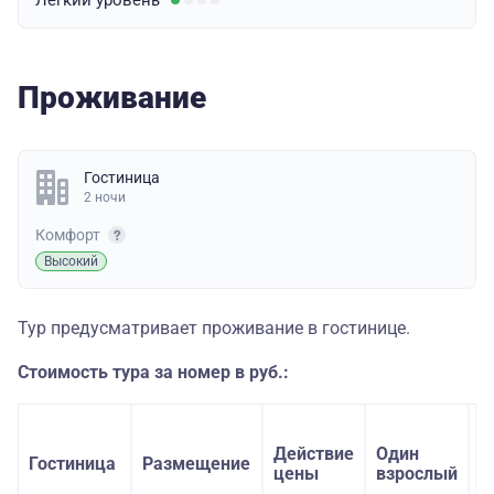
Легкий
уровень
Проживание
Гостиница
2 ночи
Комфорт
Высокий
Тур предусматривает проживание в гостинице.
Стоимость тура за номер в руб.:
Действие
Один
Д
Гостиница
Размещение
цены
взрослый
в