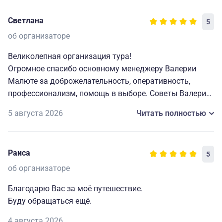
Светлана
5
об организаторе
Великолепная организация тура!
Огромное спасибо основному менеджеру Валерии
Малюте за доброжелательность, оперативность,
профессионализм, помощь в выборе. Советы Валерии
сделали наше путешествие значительно комфортнее.
5 августа 2026
Читать полностью
Кроме того, в любое время доступны дежурные
менеджеры, готовые уточнить возникающие вопросы.
Раиса
5
Экскурсии подобраны очень удачно, в отдельные дни
смогли посетить театр и музеи, не включенные в
об организаторе
программу.
Благодарю Вас за моё путешествие.
Время провели потрясающе, очень рада, что взяли с
Буду обращаться ещё.
собой 10-летнюю внучку, поездка пробудила в ребёнке
громадный интерес к истории и искусству.
4 августа 2026