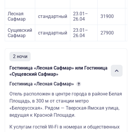
Лесная
23.01–
стандартный
31900
4
Сафмар
26.04
Сущевский
23.01–
стандартный
27900
4
Сафмар
26.04
2 ночи
Гостиница «Лесная Сафмар» или Гостиница
«Сущевский Сафмар»
Гостиница «Лесная Сафмар»
Отель расположен в центре города в районе Белая
Площадь, в 300 м от станции метро
«Белорусская». Рядом — Тверская-Ямская улица,
ведущая к Красной Площади.
К услугам гостей Wi-Fi в номерах и общественных