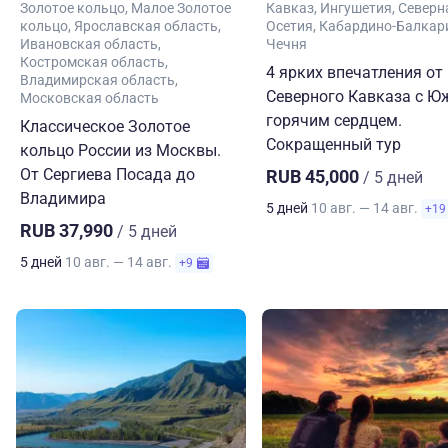
Золотое кольцо
Малое Золотое
Кавказ
Ингушетия
Северн
кольцо
Ярославская область
Осетия
Кабардино-Балкар
Ивановская область
Чечня
Костромская область
4 ярких впечатления от
Владимирская область
Северного Кавказа с 
Московская область
горячим сердцем.
Классическое Золотое
Сокращенный тур
кольцо России из Москвы.
От Сергиева Посада до
RUB 45,000
/ 5 дней
Владимира
5 дней
10 авг. — 14 авг.
+19
RUB 37,990
/ 5 дней
5 дней
10 авг. — 14 авг.
+9