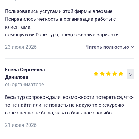
Пользовались услугами этой фирмы впервые.
Понравилось чёткость в организации работы с
клиентами,
помощь в выборе тура, предложенные варианты
проживания и сопутствующий сервис , способы и
23 июля 2026
Читать полностью
порядок оплаты тура.
Менеджеры детально ответили на каждый
интересующий нас вопрос.
Елена Сергеевна
Также приятно удивили своей профессиональной
5
Данилова
подготовкой экскурсоводы. Экскурсии проходили
об организаторе
интересно, познавательно и организовано.
Всем спасибо.
Весь тур сопровождали, возможности потеряться, что-
то не найти или не попасть на какую-то экскурсию
совершенно не было, за что большое спасибо
21 июля 2026