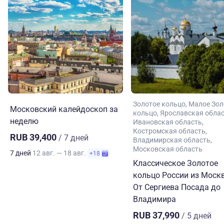
Золотое кольцо
Малое Зол
Московский калейдоскоп за
кольцо
Ярославская обла
неделю
Ивановская область
Костромская область
RUB 39,400
/ 7 дней
Владимирская область
Московская область
7 дней
12 авг. — 18 авг.
+18
Классическое Золотое
кольцо России из Моск
От Сергиева Посада до
Владимира
RUB 37,990
/ 5 дней