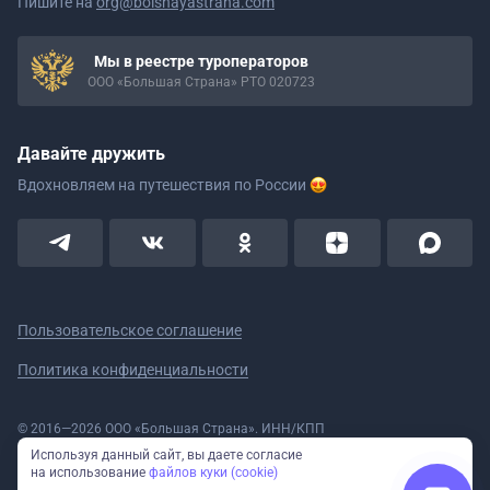
Пишите на
org@bolshayastrana.com
Мы в реестре туроператоров
ООО «Большая Страна» РТО 020723
Давайте дружить
Вдохновляем на путешествия
по России
Пользовательское соглашение
Политика конфиденциальности
© 2016—2026 ООО «Большая Страна». ИНН/КПП
5908078160/590801001 ОГРН 1185958020533
Используя данный сайт, вы даете согласие
Номер в реестре Роскомнадзора № 59-18-006319 (Приказ № 321 от
на использование
файлов куки (cookie)
11.10.2018)