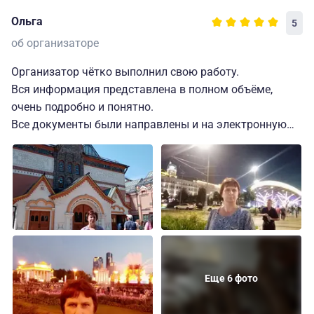
Ольга
5
об организаторе
Организатор чётко выполнил свою работу.
Вся информация представлена в полном объёме,
очень подробно и понятно.
Все документы были направлены и на электронную
почту и в чат в МАХ.
Быстро отвечал на все вопросы.
Проживание было организовано в комфортном отеле
4* "Россо Рива", с прекрасным видом, расположенном
в тихом районе, но в 10 минутах ходьбы от
Павелецкого вокзала (на который мы и прибывали).
Всё организовано было с заботой.
Еще 6 фото
У нас был прекрасный экскурсовод А. Галина,