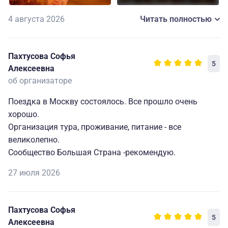
проводивший очень познавательные экскурсии.
Это были незабываемые три дня в Москве.
4 августа 2026
Читать полностью
При планировании других туров буду обращаться к
этому организатору и рекомендую его как
Пахтусова Софья
5
заслуживающего доверие.
Алексеевна
об организаторе
Поездка в Москву состоялось. Все прошло очень
хорошо.
Организация тура, проживание, питание - все
великолепно.
Сообщество Большая Страна -рекомендую.
27 июля 2026
Пахтусова Софья
5
Алексеевна