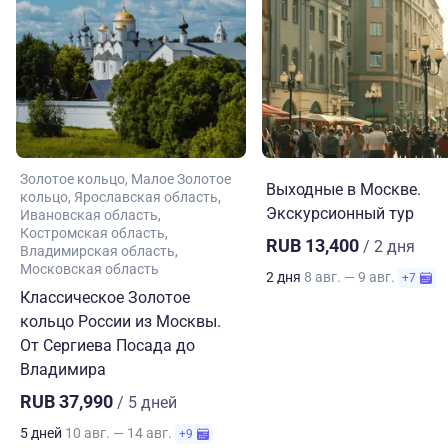
Золотое кольцо
Малое Золотое
Выходные в Москве.
кольцо
Ярославская область
Экскурсионный тур
Ивановская область
Костромская область
RUB 13,400
/ 2 дня
Владимирская область
Московская область
2 дня
8 авг. — 9 авг.
+7
Классическое Золотое
кольцо России из Москвы.
От Сергиева Посада до
Владимира
RUB 37,990
/ 5 дней
5 дней
10 авг. — 14 авг.
+9