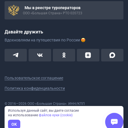
Мы в реестре туроператоров
ООО «Большая Страна» РТО 020723
Давайте дружить
Вдохновляем на путешествия
по России
Пользовательское соглашение
Политика конфиденциальности
© 2016—2026 ООО «Большая Страна». ИНН/КПП
5908078160/590801001 ОГРН 1185958020533
Используя данный сайт, вы даете согласие
Номер в реестре Роскомнадзора № 59-18-006319 (Приказ № 321 от
на использование
файлов куки (cookie)
11.10.2018)
Полное или частичное копирование изображений и текстов возможно
OK
только с указанием активной ссылки на сайт Большая Страна.