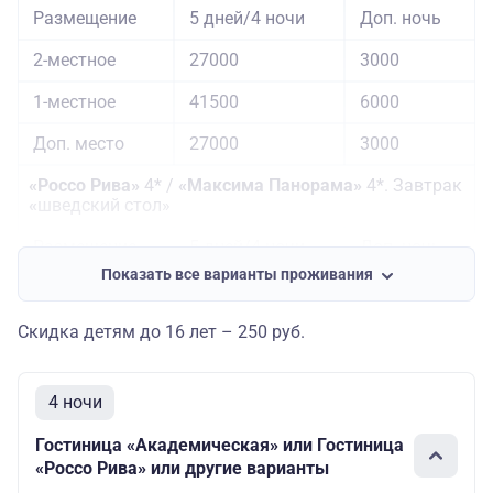
Размещение
5 дней/4 ночи
Доп. ночь
2-местное
27000
3000
1-местное
41500
6000
Доп. место
27000
3000
«Россо Рива»
4* /
«Максима Панорама»
4*. Завтрак
«
шведский стол»
Размещение
5 дней/4 ночи
Доп. ночь
Показать все варианты проживания
2-местное
32100
3500
1-местное
52000
7000
Скидка детям до 16 лет – 250 руб.
Доп. место
32100
3500
4 ночи
Гостиница «Академическая» или Гостиница
«Россо Рива» или другие варианты