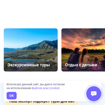
Экскурсионные туры
Отдых с детьми
Используя данный сайт, вы даете согласие
на использование
файлов куки (cookie)
Сложно выбрать?
OK
Наш эксперт подберет туры для вас