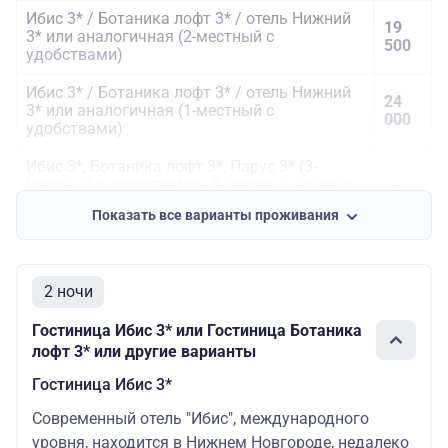
Ибис 3* / Ботаника лофт 3* / отель Нижний
19
3* или аналогичная (2-местный с
500
удобствами)
Ибис 3* / Ботаника лофт 3* / отель Нижний
24
3* или аналогичная (1-местный с
000
удобствами)
Ибис 3*, Ботаника лофт 3*, Парус 3* (3-
местный с удобствами - 3-местный номер с
19
3-мя раздельными кроватями или номер
500
Показать все варианты проживания
повышенной категории с отдельным
спальным местом по запросу)
Маринс Парк отель 4* / Кортьярд 4* /
22
2 ночи
Азимут 4* или аналогичная (2-местный с
500
удобствами)
Гостиница Ибис 3* или Гостиница Ботаника
Маринс Парк отель 4* / Кортьярд 4* /
лофт 3* или другие варианты
27
Азимут 4* или аналогичная (1-местный с
000
Гостиница Ибис 3*
удобствами)
Современный отель "Ибис", международного
Маринс Парк отель 4*, Азимут 4*, Кортьярд
4* (3-местный с удобствами - номер
уровня, находится в Нижнем Новгороде, недалеко
22