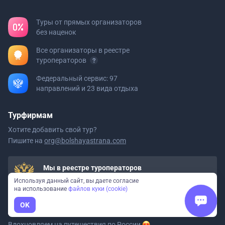
Туры от прямых организаторов
без наценок
Все организаторы в реестре
туроператоров
Федеральный сервис: 97
направлений и 23 вида отдыха
Турфирмам
Хотите добавить свой тур?
Пишите на
org@bolshayastrana.com
Мы в реестре туроператоров
ООО «Большая Страна» РТО 020723
Используя данный сайт, вы даете согласие
на использование
файлов куки (cookie)
OK
Давайте дружить
Вдохновляем на путешествия
по России