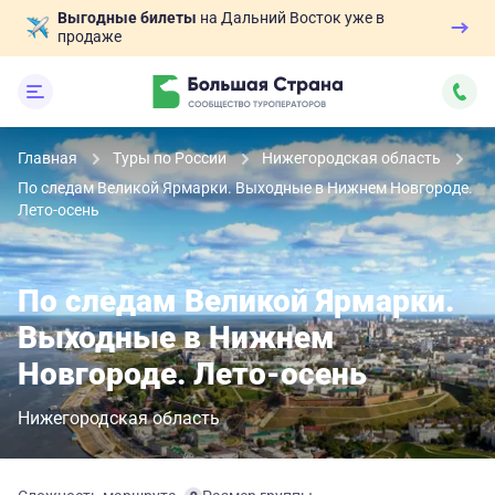
Выгодные билеты
на Дальний Восток уже в
продаже
Главная
Туры по России
Нижегородская область
По следам Великой Ярмарки. Выходные в Нижнем Новгороде.
Лето-осень
По следам Великой Ярмарки.
Выходные в Нижнем
Новгороде. Лето-осень
Нижегородская область