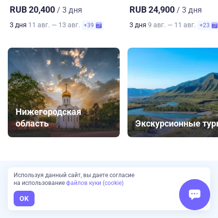
RUB 20,400
RUB 24,900
/ 3 дня
/ 3 дня
3 дня
11 авг. — 13 авг.
3 дня
9 авг. — 11 авг.
+39
+23
Нижегородская
область
Экскурсионные ту
Используя данный сайт, вы даете согласие
на использование
файлов куки (cookie)
Сложно выбрать?
Наш эксперт подберет туры для вас
OK