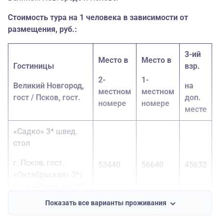
Стоимость тура на 1 человека в зависимости от
размещения, руб.:
3-ий
Место в
Место в
Гостиницы
взр.
2-
1-
Великий Новгород,
на
местном
местном
гост / Псков, гост.
доп.
номере
номере
месте
«Садко» 3* швед.
стол
г. Псков, гост.
53440
56640
45632
«Октябрьская» 3*/
гост. «Рижская» 3*
швед. стол
Показать все варианты проживания
Акрон» 5* швед.