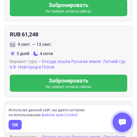
Забронировать
Не требует оплаты сейчас
RUB 61,248
9 сент. — 13 сент.
5 дней
4 ночи
Вариант тура –
Откуда пошла Русская земля. Летний тур
в В. Новгород и Псков
Забронировать
Не требует оплаты сейчас
RUB 61,248
Используя данный сайт, вы даете согласие
на использование
файлов куки (cookie)
16 сент. — 20 сент.
OK
5 дней
4 ночи