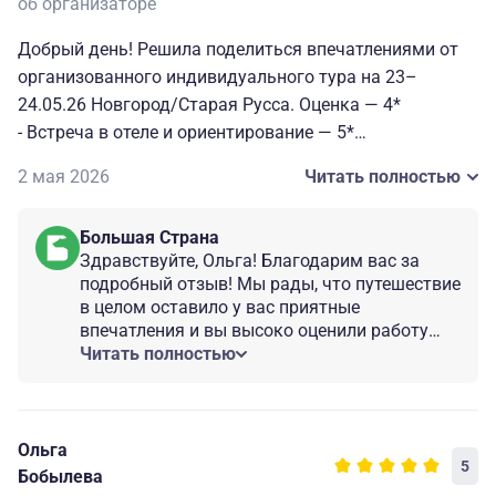
об организаторе
Добрый день! Решила поделиться впечатлениями от
организованного индивидуального тура на 23–
24.05.26 Новгород/Старая Русса. Оценка — 4*
- Встреча в отеле и ориентирование — 5*
- Гид по Новгороду Никита — энциклопедических
2 мая 2026
Читать полностью
знаний и любви к Новгороду (только немного перегруз
с информацией — историческими датами, именами,
Большая Страна
событиями) — 5*
Здравствуйте, Ольга! Благодарим вас за
- Витославлицы — Никита охотно всё рассказал о
подробный отзыв! Мы рады, что путешествие
месте и об основателе, особенностях и истории домов.
в целом оставило у вас приятные
Но побывать здесь и не войти в открытые избы и
впечатления и вы высоко оценили работу
церкви — очень странно, пока мы сами не решили
водителя Дмитрия и гида Никиты! Мы
Читать полностью
передадим принимающей стороне ваши
пойти, и только тогда наш гид рассказал о внутренней
замечания касательно посещения домов и
организации быта и особенности жизни в одном доме,
храмов в музейном комплексе
дальше мы гуляли сами и сами изучали и спрашивали
«Витославлицы», а также по поездке в
Ольга
у смотрящих.
5
Старую Руссу. Будем рады видеть вас и в
Бобылева
- Сопровождение в Старую Руссу — 4* (туристам все
других наших турах по России!