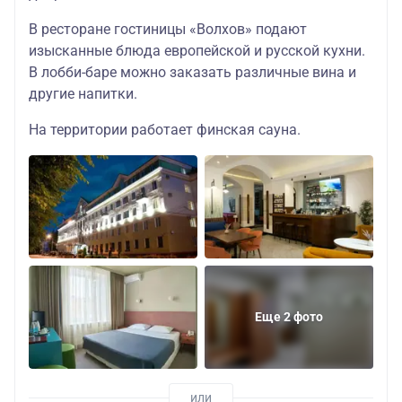
комплекс
В ресторане гостиницы «Волхов» подают
Волхов» 4* швед.
изысканные блюда европейской и русской кухни.
стол,
В лобби-баре можно заказать различные вина и
другие напитки.
68544
77248
48832
г. Псков, гост.
Покровский 4*/
На территории работает финская сауна.
швед. стол
Волхов» 4* швед.
стол
68544
77248
48832
г. Псков, гост. Двор
Подзноева 4*/
швед. стол
Еще 2 фото