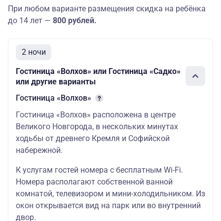
стол,
При любом варианте размещения скидка на ребёнка
г. Псков, гост. Двор
80320
102080
-
до 14 лет —
800 рублей.
Подзноева 4*/
швед. стол
2 ночи
«Интурист» 3*
Завтрак –
Гостиница «Волхов» или Гостиница «Садко»
комплекс ДО 28.02
или другие варианты
55040
66048
45342
Гостиница «Волхов»
г. Псков, гост.
«Октябрьская» 3*/
Гостиница «Волхов» расположена в центре
гост. «Рижская» 3*
Великого Новгорода, в нескольких минутах
швед. стол
ходьбы от древнего Кремля и Софийской
набережной.
Волхов» 4* швед.
стол
К услугам гостей номера с бесплатным Wi-Fi.
Номера располагают собственной ванной
г. Псков, гост.
63424
73408
50112
комнатой, телевизором и мини-холодильником. Из
Золотая
окон открывается вид на парк или во внутренний
набережная 3*/
двор.