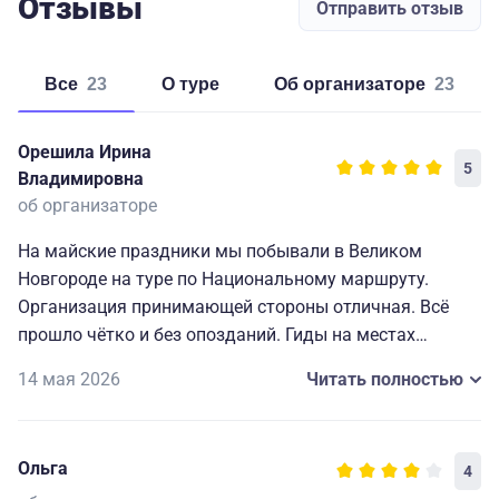
Отзывы
Отправить отзыв
Все
23
о туре
об организаторе
23
Орешила Ирина
5
Владимировна
об организаторе
На майские праздники мы побывали в Великом
Новгороде на туре по Национальному маршруту.
Организация принимающей стороны отличная. Всё
прошло чётко и без опозданий. Гиды на местах
отлично знают свой город. Гид по Новгороду —
14 мая 2026
Читать полностью
Марина — выше всяких похвал. Город чистый, зелёный
и неспешный. Нам очень понравилось — узнали много
нового о городе, где начиналась Русь.
Ольга
4