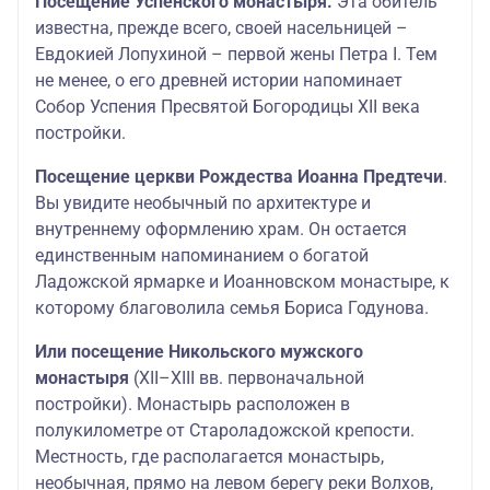
Посещение Успенского монастыря.
Эта обитель
известна, прежде всего, своей насельницей –
Евдокией Лопухиной – первой жены Петра I.
Тем
не менее, о его древней истории напоминает
Собор Успения Пресвятой Богородицы XII века
постройки.
Посещение церкви Рождества Иоанна Предтечи
.
Вы увидите необычный по архитектуре и
внутреннему оформлению храм. Он остается
единственным напоминанием о богатой
Ладожской ярмарке и Иоанновском монастыре, к
которому благоволила семья Бориса Годунова.
Или
посещение Никольского мужского
монастыря
(XII–XIII вв. первоначальной
постройки). Монастырь расположен в
полукилометре от Староладожской крепости.
Местность, где располагается монастырь,
необычная, прямо на левом берегу реки Волхов,