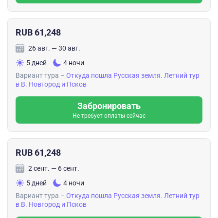
Желаю Вам процветания и, пожалуйста, не уходите в
рутину, будьте гибче и делитесь охотнее информацией
RUB 61,248
по красивейшим и интересным местам (сейчас
возможностей поиска информации огромнейший, и ИИ
26 авг. — 30 авг.
все больше входит в нашу жизнь). 🤝
5 дней
4 ночи
Понимаю прекрасно, что работа с людьми — это
Вариант тура –
Откуда пошла Русская земля. Летний тур
в В. Новгород и Псков
невероятный труд, но все наши усилия с лихвой
возвращаются, если делать работу с душой и чистым
Забронировать
сердцем.
Не требует оплаты сейчас
RUB 61,248
2 сент. — 6 сент.
5 дней
4 ночи
Вариант тура –
Откуда пошла Русская земля. Летний тур
в В. Новгород и Псков