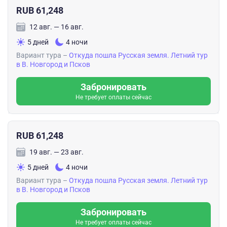
RUB 61,248
В период тура появилась идея, и мы ее осуществили и
12 авг. — 16 авг.
вдохновились Новгородом и закатом — идея 💡:
5 дней
4 ночи
Городской квест: Найди послания Новгородского
Вариант тура –
Откуда пошла Русская земля. Летний тур
мецената ❣️
в В. Новгород и Псков
Говорят, если пройти по маршруту предпринимателя
Забронировать
Николая Сумарокова и разгадать все загадки, вам
Не требует оплаты сейчас
откроется настоящая душа Великого Новгорода. Это
не просто скульптуры — это остановки во времени.
Прогулка примерно на 1,5 часа — масса впечатлений,
RUB 61,248
информации, городских примет и удовольствия, и
пернатые птицы (чайки и утки) развеселили). ИИ
19 авг. — 23 авг.
предоставил невероятную информацию.
5 дней
4 ночи
Вариант тура –
Откуда пошла Русская земля. Летний тур
Спасибо Дмитрию (водителю) за мастерство,
в В. Новгород и Псков
спокойствие и за комфорт в особой машине —
Забронировать
«Фольксваген» китайский (открытие)🤝👍
Не требует оплаты сейчас