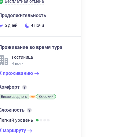
Бесплатная отмена
Продолжительность
5 дней
4 ночи
Проживание во время тура
Гостиница
4 ночи
К проживанию
Комфорт
Выше среднего
Высокий
Сложность
Легкий
уровень
К маршруту