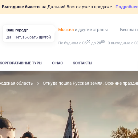
Выгодные билеты
на Дальний Восток уже в продаже
Подробне
Москва
и другие страны
Бесплат
Ваш город?
Да
Нет, выбрать другой
00
00
По будням с
06
до
20
В выходные с
0
КОРПОРАТИВНЫЕ ТУРЫ
О НАС
КОНТАКТЫ
родская область
Откуда пошла Русская земля. Осенние праздни