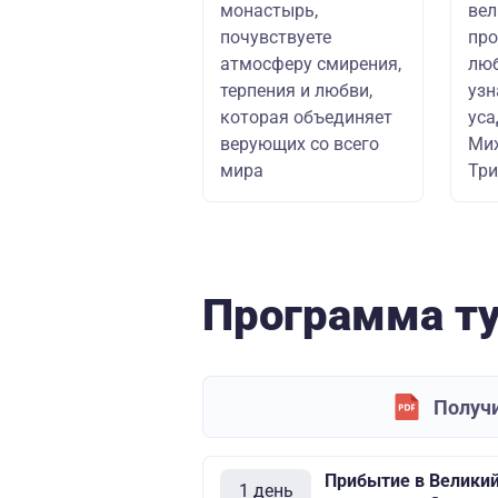
монастырь,
вел
почувствуете
про
атмосферу смирения,
люб
терпения и любви,
узн
которая объединяет
уса
верующих со всего
Мих
мира
Три
Программа т
Получи
Прибытие в Великий
1 день