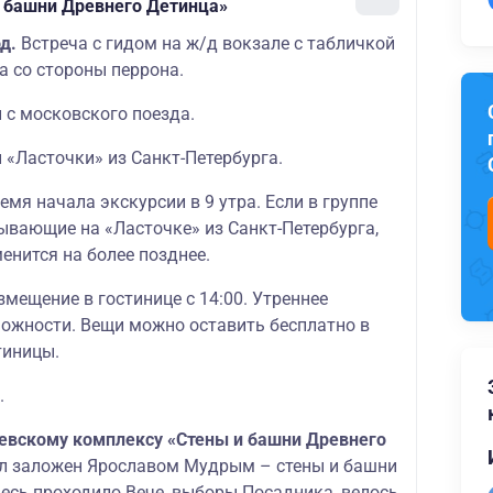
 башни Древнего Детинца»
од.
Встреча с гидом на ж/д вокзале с табличкой
а со стороны перрона.
й с московского поезда.
й «Ласточки» из Санкт-Петербурга.
мя начала экскурсии в 9 утра. Если в группе
ывающие на «Ласточке» из Санкт-Петербурга,
енится на более позднее.
мещение в гостинице с 14:00. Утреннее
ожности. Вещи можно оставить бесплатно в
тиницы.
.
евскому комплексу «Стены и башни Древнего
ыл заложен Ярославом Мудрым – стены и башни
десь проходило Вече, выборы Посадника, велось