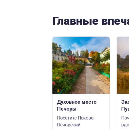
Главные впеч
Духовное место
Эк
Печоры
Пу
Посетите Псково-
Поч
Печорский
вдо