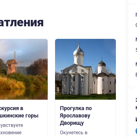
атления
скурсия в
Прогулка по
шкинские горы
Ярославову
Дворищу
увствуете
хновение
Окунетесь в