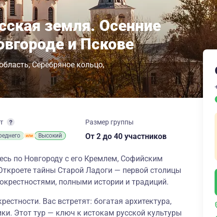
сская земля. Осенние
овгороде и Пскове
область
Серебряное кольцо
рт
Размер группы
От 2
до 40 участников
реднего
Высокий
есь по Новгороду с его Кремлем, Софийским
Откроете тайны Старой Ладоги — первой столицы
 окрестностями, полными истории и традиций.
крестности. Вас встретят: богатая архитектура,
ки. Этот тур — ключ к истокам русской культуры