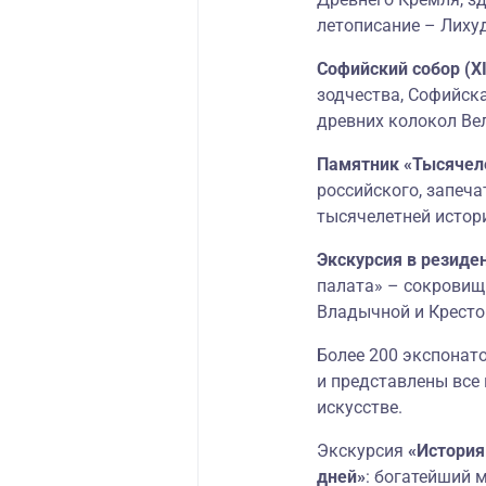
летописание – Лихуд
Софийский собор (XI
зодчества, Софийска
древних колокол Вели
Памятник «Тысячел
российского, запеча
тысячелетней истор
Экскурсия в резид
палата» – сокровищ
Владычной и Крестов
Более 200 экспонато
и представлены все
искусстве.
Экскурсия
«История
дней»
: богатейший 