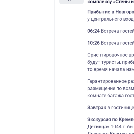
комплексу «Стены и
Прибытие в Новгор
у центрального вход
06:24
Встреча госте
10:26
Встреча госте
Ориентировочное вре
будут туристы, приб
то время начала изм
Гарантированное раз
размещение по возм
комнате багажа гос
Завтрак
в гостинице
Экскурсия по Кремл
Детинца»
1044 г. б
Древнего Кремля, з