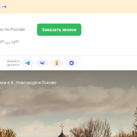
е
но по России
Заказать звонок
00
00
8
до
19
Давайте
дружить:
ки в В. Новгороде и Пскове