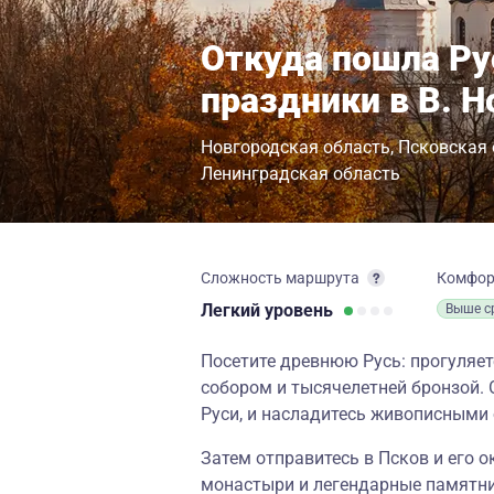
Откуда пошла Ру
праздники в В. Н
Новгородская область
Псковская 
Ленинградская область
Сложность маршрута
Комфо
Легкий
уровень
Выше с
Посетите древнюю Русь: прогуляет
собором и тысячелетней бронзой. 
Руси, и насладитесь живописными
Затем отправитесь в Псков и его о
монастыри и легендарные памятни