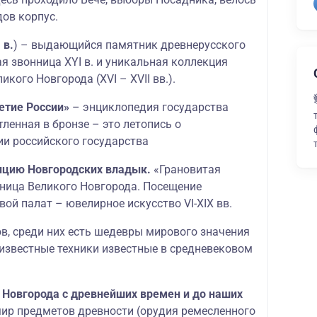
ов корпус.
 в.
) – выдающийся памятник древнерусского
я звонница XYI в. и уникальная коллекция
кого Новгорода (XVI – XVII вв.).
етие России»
– энциклопедия государства
тленная в бронзе – это летопись о
ии российского государства
енцию Новгородских владык.
«Грановитая
ница Великого Новгорода. Посещение
ой палат – ювелирное искусство VI-XIX вв.
в, среди них есть шедевры мирового значения
 известные техники известные в средневековом
 Новгорода с древнейших времен и до наших
мир предметов древности (орудия ремесленного