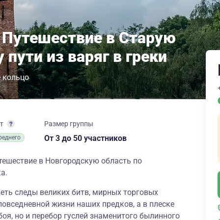
 Путешествие в Старую
 пути из варяг в греки
 кольцо
рт
Размер группы
От 3
до 50 участников
реднего
тешествие в Новгородскую область по
ка.
еть следы великих битв, мирных торговых
овседневной жизни наших предков, а в плеске
оя, но и перебор гуслей знаменитого былинного