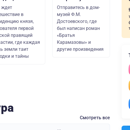
 ждет
Отправитесь в дом-
ешествие в
музей Ф.М.
иденцию князя,
Достоевского, где
ователя первой
был написан роман
ской правящей
«Братья
астии, где каждая
Карамазовы» и
ь земли таит
другие произведения
одки и тайны
ура
Смотреть все