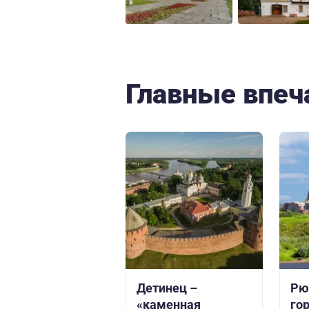
Главные впеч
Детинец –
Рю
«каменная
го