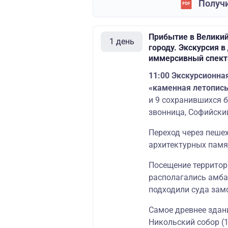
Получи
Прибытие в Великий
1 день
городу. Экскурсия 
иммерсивный спект
11:00 Экскурсионна
«каменная летопись
и 9 сохранившихся 
звонница, Софийский
Переход через пеше
архитектурных памя
Посещение террито
располагались амбар
подходили суда зам
Самое древнее здан
Никольский собор (11