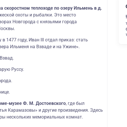
а скоростном теплоходе по озеру Ильмень в д.
яжеской охоты и рыбалки. Это место
ворах Новгорода с князьями города
Москвы.
в 1477 году, Иван III отдал приказ: стать
зера Ильменя на Взваде и на Ужине».
Взвад.
арую Руссу.
орода.
нице.
доме-музее Ф. М. Достоевского
, где был
тья Карамазовы» и другие произведения. Здесь
ры нескольких мемориальных комнат.