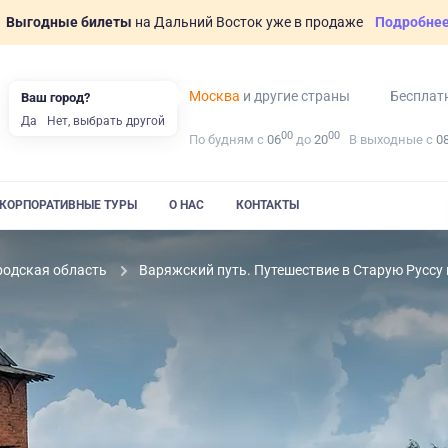
Выгодные билеты
на Дальний Восток уже в продаже
Подробне
Москва
и другие страны
Бесплат
Ваш город?
Да
Нет, выбрать другой
00
00
По будням с
06
до
20
В выходные с
0
КОРПОРАТИВНЫЕ ТУРЫ
О НАС
КОНТАКТЫ
родская область
Варяжский путь. Путешествие в Старую Руссу п