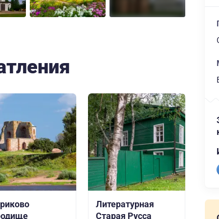
атления
риково
Литературная
родище
Старая Русса