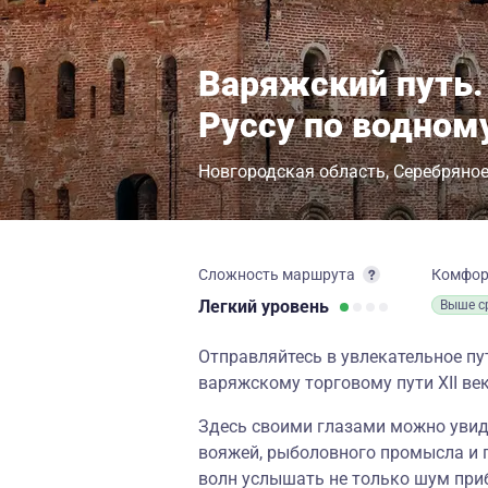
Варяжский путь.
Руссу по водному
Новгородская область
Серебряное
Сложность маршрута
Комфо
Легкий
уровень
Выше с
Отправляйтесь в увлекательное пу
варяжскому торговому пути XII ве
Здесь своими глазами можно увид
вояжей, рыболовного промысла и п
волн услышать не только шум приб