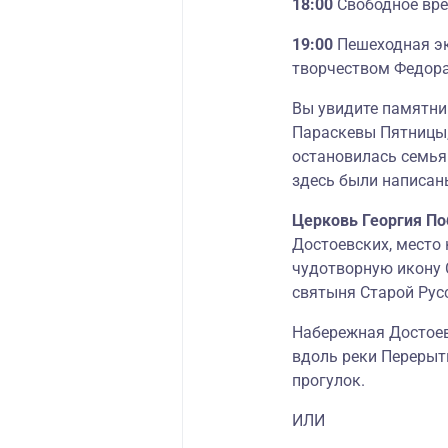
18:00
Свободное вре
19:00
Пешеходная эк
творчеством Федора
Вы увидите памятни
Параскевы Пятницы,
остановилась семья
здесь были написан
Церковь Георгия П
Достоевских, место
чудотворную икону 
святыня Старой Рус
Набережная Достоев
вдоль реки Перерыт
прогулок.
ИЛИ