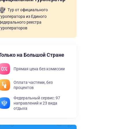
Тур от официального
туроператора из Единого
федерального реестра
туроператоров
Только на Большой Стране
Прямая цена без комиссии
Оплата частями, без
процентов
Федеральный сервис: 97
направлений и 23 вида
отдыха