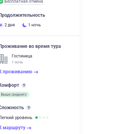
Бесплатная отмена
Продолжительность
2 дня
1 ночь
Проживание во время тура
Гостиница
1 ночь
К проживанию
Комфорт
Выше среднего
Сложность
Легкий
уровень
К маршруту