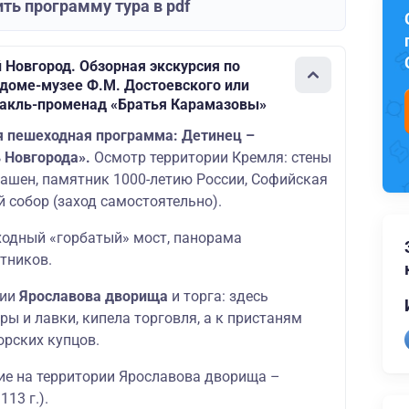
ть программу тура в pdf
 Новгород. Обзорная экскурсия по
в доме-музее Ф.М. Достоевского или
акль-променад «Братья Карамазовы»
я пешеходная программа: Детинец –
 Новгорода».
Осмотр территории Кремля: стены
башен, памятник 1000-летию России, Софийская
 собор (заход самостоятельно).
ходный «горбатый» мост, панорама
тников.
рии
Ярославова дворища
и торга: здесь
ы и лавки, кипела торговля, а к пристаням
орских купцов.
ие на территории Ярославова дворища –
13 г.).