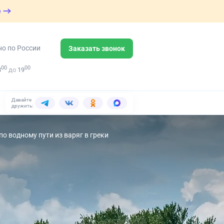
е
но по России
Заказать звонок
00
00
8
до
19
Давайте
дружить:
о водному пути из варяг в греки