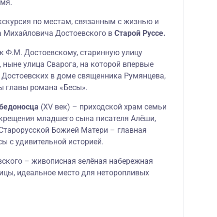
мя.
скурсия по местам, связанным с жизнью и
 Михайловича Достоевского в
Старой Руссе.
к Ф.М. Достоевскому, старинную улицу
 ныне улица Сварога, на которой впервые
 Достоевских в доме священника Румянцева,
ы главы романа «Бесы».
обедоносца
(XV век) – приходской храм семьи
 крещения младшего сына писателя Алёши,
Старорусской Божией Матери – главная
сы с удивительной историей.
ского – живописная зелёная набережная
ицы, идеальное место для неторопливых