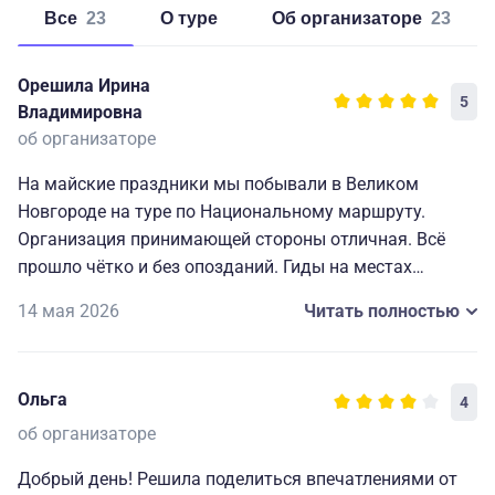
Все
23
о туре
об организаторе
23
Орешила Ирина
5
Владимировна
об организаторе
На майские праздники мы побывали в Великом
Новгороде на туре по Национальному маршруту.
Организация принимающей стороны отличная. Всё
прошло чётко и без опозданий. Гиды на местах
отлично знают свой город. Гид по Новгороду —
14 мая 2026
Читать полностью
Марина — выше всяких похвал. Город чистый, зелёный
и неспешный. Нам очень понравилось — узнали много
нового о городе, где начиналась Русь.
Ольга
4
об организаторе
Добрый день! Решила поделиться впечатлениями от