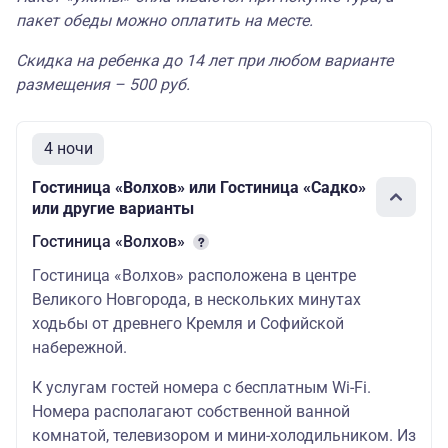
«Береста
пакет обеды можно оплатить на месте.
Стандарт
53799
70700
Парк
Отель» 4
Скидка на ребенка до 14 лет при любом варианте
33
размещения – 500 руб.
Шведский
Бизнес
58100
76327
стол
4 ночи
«Волхов» 4
Стандарт
48935
53543
Гостиница «Волхов» или Гостиница «Садко»
35
Шведский
или другие варианты
Комфорт
55100
62300
стол
Гостиница «Волхов»
«Садко» 3
Гостиница «Волхов» расположена в центре
Стандарт
37543
38847
Великого Новгорода, в нескольких минутах
30
Шведский
ходьбы от древнего Кремля и Софийской
улучшенный
41200
60700
стол
набережной.
«Интурист»
К услугам гостей номера с бесплатным Wi-Fi.
Стандарт
40679
57575
3
Номера располагают собственной ванной
комнатой, телевизором и мини-холодильником. Из
29
Завтрак –