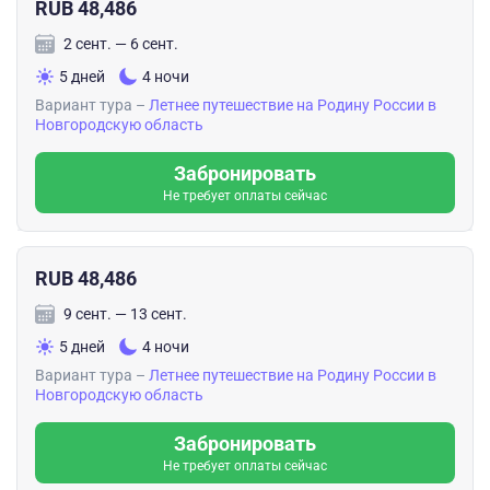
RUB 48,486
по красивейшим и интересным местам (сейчас
возможностей поиска информации огромнейший, и ИИ
2 сент. — 6 сент.
все больше входит в нашу жизнь). 🤝
5 дней
4 ночи
Понимаю прекрасно, что работа с людьми — это
Вариант тура –
Летнее путешествие на Родину России в
Новгородскую область
невероятный труд, но все наши усилия с лихвой
возвращаются, если делать работу с душой и чистым
Забронировать
сердцем.
Не требует оплаты сейчас
RUB 48,486
9 сент. — 13 сент.
5 дней
4 ночи
Вариант тура –
Летнее путешествие на Родину России в
Новгородскую область
Забронировать
Не требует оплаты сейчас