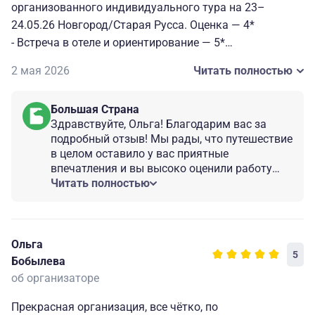
организованного индивидуального тура на 23–
24.05.26 Новгород/Старая Русса. Оценка — 4*
- Встреча в отеле и ориентирование — 5*
- Гид по Новгороду Никита — энциклопедических
2 мая 2026
Читать полностью
знаний и любви к Новгороду (только немного перегруз
с информацией — историческими датами, именами,
Большая Страна
событиями) — 5*
Здравствуйте, Ольга! Благодарим вас за
- Витославлицы — Никита охотно всё рассказал о
подробный отзыв! Мы рады, что путешествие
месте и об основателе, особенностях и истории домов.
в целом оставило у вас приятные
Но побывать здесь и не войти в открытые избы и
впечатления и вы высоко оценили работу
церкви — очень странно, пока мы сами не решили
водителя Дмитрия и гида Никиты! Мы
Читать полностью
передадим принимающей стороне ваши
пойти, и только тогда наш гид рассказал о внутренней
замечания касательно посещения домов и
организации быта и особенности жизни в одном доме,
храмов в музейном комплексе
дальше мы гуляли сами и сами изучали и спрашивали
«Витославлицы», а также по поездке в
Ольга
у смотрящих.
5
Старую Руссу. Будем рады видеть вас и в
Бобылева
- Сопровождение в Старую Руссу — 4* (туристам все
других наших турах по России!
об организаторе
же не важно, где здание администрации и школ, а
важна историческая и уникальная особенность,
Прекрасная организация, все чётко, по