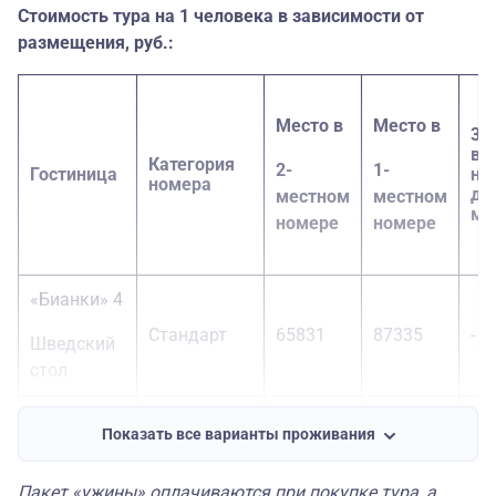
Стоимость тура на 1 человека в зависимости от
размещения, руб.:
Место в
Место в
3-
вз
Категория
2-
1-
Гостиница
на
номера
до
местном
местном
ме
номере
номере
«Бианки» 4
Стандарт
65831
87335
-
Шведский
стол
«Акрон » 5*
Показать все варианты проживания
Шведский
Стандарт
70440
101159
-
стол
Пакет «ужины» оплачиваются при покупке тура, а