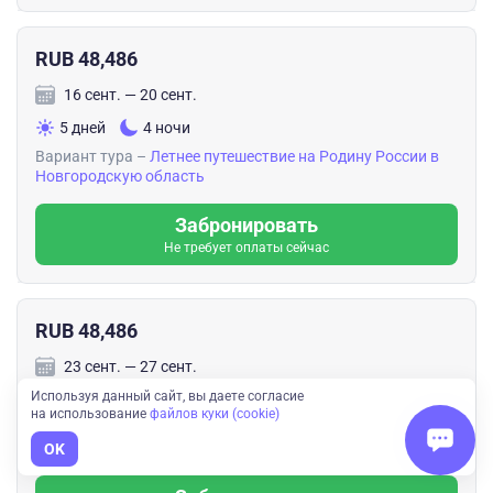
RUB 48,486
16 сент. — 20 сент.
5 дней
4 ночи
Вариант тура –
Летнее путешествие на Родину России в
Новгородскую область
Забронировать
Не требует оплаты сейчас
RUB 48,486
23 сент. — 27 сент.
Используя данный сайт, вы даете согласие
5 дней
4 ночи
на использование
файлов куки (cookie)
Вариант тура –
Летнее путешествие на Родину России в
Новгородскую область
OK