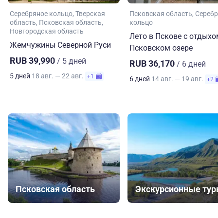
Серебряное кольцо
Тверская
Псковская область
Серебр
область
Псковская область
кольцо
Новгородская область
Лето в Пскове с отдыхо
Жемчужины Северной Руси
Псковском озере
RUB 39,990
/ 5 дней
RUB 36,170
/ 6 дней
5 дней
18 авг. — 22 авг.
+1
6 дней
14 авг. — 19 авг.
+2
Псковская область
Экскурсионные ту