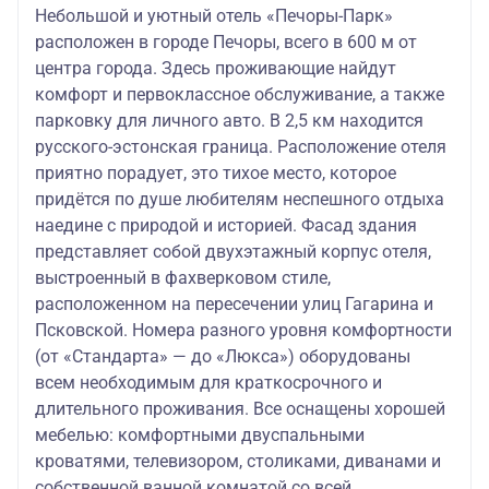
Небольшой и уютный отель «Печоры-Парк»
Покровский
расположен в городе Печоры, всего в 600 м от
37
54
4** / Печоры -
24 870
36 970
170
920
центра города. Здесь проживающие найдут
парк
комфорт и первоклассное обслуживание, а также
Old Estate 4**
парковку для личного авто. В 2,5 км находится
43
68
/ Печоры -
28 480
43 780
русского-эстонская граница. Расположение отеля
980
230
парк
приятно порадует, это тихое место, которое
придётся по душе любителям неспешного отдыха
Двор
наедине с природой и историей. Фасад здания
Подзноева
представляет собой двухэтажный корпус отеля,
36
53
3**
25 770
36 470
670
920
выстроенный в фахверковом стиле,
(бизнес
расположенном на пересечении улиц Гагарина и
корпус)
Псковской. Номера разного уровня комфортности
(от «Стандарта» — до «Люкса») оборудованы
Двор
всем необходимым для краткосрочного и
Подзноева
длительного проживания. Все оснащены хорошей
3+**
мебелью: комфортными двуспальными
37
55
25 900
37 150
350
290
кроватями, телевизором, столиками, диванами и
(корпус
собственной ванной комнатой со всей