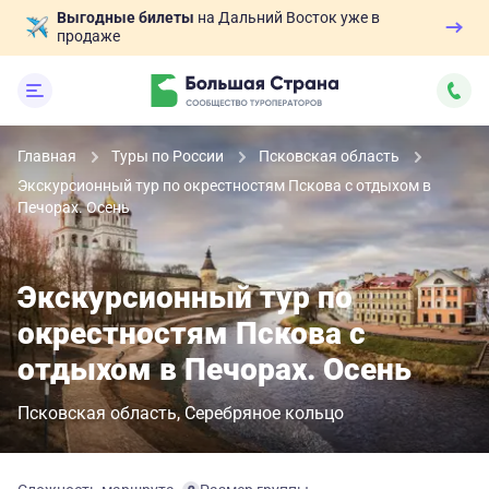
Выгодные билеты
на Дальний Восток уже в
продаже
Главная
Туры по России
Псковская область
Экскурсионный тур по окрестностям Пскова с отдыхом в
Печорах. Осень
Экскурсионный тур по
окрестностям Пскова с
отдыхом в Печорах. Осень
Псковская область
Серебряное кольцо