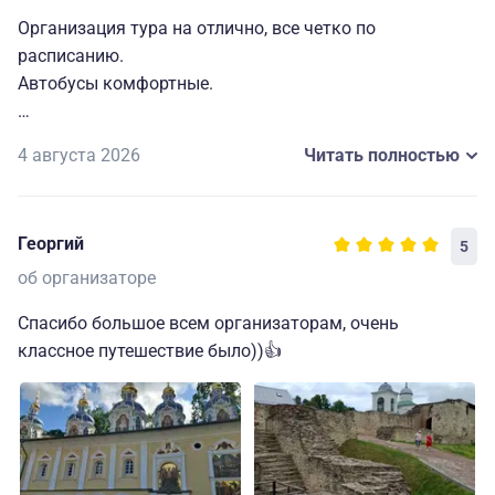
Организация тура на отлично, все четко по
расписанию.
Автобусы комфортные.
С гидом очень повезло, у нас была замечательная
4 августа 2026
Читать полностью
Светлана, настоящий профессионал своего дела.
Она дала много исторического материала по городу
Пскову и всем посещаемым местам, а при посещении
Георгий
5
Пушкинских гор ещё и погрузила нас в биографию и
творчество нашего великого поэта.
об организаторе
Спасибо большое всем организаторам, очень
Хочется ещё раз вернуться на величественную и
классное путешествие было))👍
героическую Псковскую землю!
Спасибо организаторам!