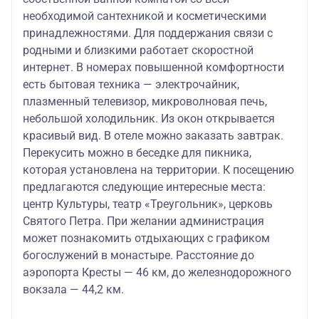
студии и
необходимой сантехникой и косметическими
апартаменты)
принадлежностями. Для поддержания связи с
родными и близкими работает скоростной
Двор
интернет. В номерах повышенной комфортности
Подзноева
есть бытовая техника — электрочайник,
39
58
4**
26 270
38 970
170
920
плазменный телевизор, микроволновая печь,
(главный
небольшой холодильник. Из окон открывается
корпус)
красивый вид. В отеле можно заказать завтрак.
Перекусить можно в беседке для пикника,
которая установлена на территории. К посещению
предлагаются следующие интересные места:
центр Культуры, театр «Треугольник», церковь
Святого Петра. При желании администрация
может познакомить отдыхающих с графиком
богослужений в монастыре. Расстояние до
аэропорта Кресты — 46 км, до железнодорожного
вокзала — 44,2 км.