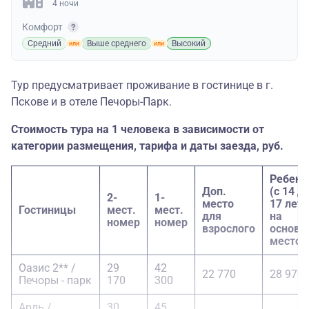
4 ночи
Комфорт
Средний
Выше среднего
Высокий
Тур предусматривает проживание в гостинице в г.
Пскове и в отеле Печоры-Парк.
Стоимость тура на 1 человека в зависимости от
категории размещения, тарифа и даты заезда, руб.
Ребено
Доп.
(с 14 д
2-
1-
место
17 лет)
Гостиницы
мест.
мест.
для
на
номер
номер
взрослого
основн
место
Оазис 2** /
29
42
22 770
28 970
Печоры - парк
170
300
Арль /
30
45