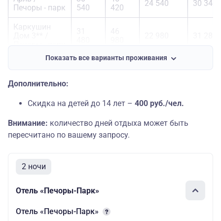
24 540
30 340
Печоры - парк
540
420
Каркушин
31
46
Дом 3** /
22 980
31 280
480
980
Печоры - парк
Показать все варианты проживания
Октябрьская
31
42
3** / Печоры -
22 020
31 220
420
420
парк
Дополнительно:
Рижская 3**
Скидка на детей до 14 лет –
400 руб./чел.
31
42
22 970
31 470
(под запрос)/
670
420
Внимание:
количество дней отдыха может быть
Печоры - парк
пересчитано по вашему запросу.
Золотая
Набережная
33
49
2 ночи
25 040
32 840
3** / Печоры -
040
170
парк
Отель «Печоры-Парк»
Барселона
35
49
3** / Печоры -
23 220
34 970
Отель «Печоры-Парк»
170
800
парк