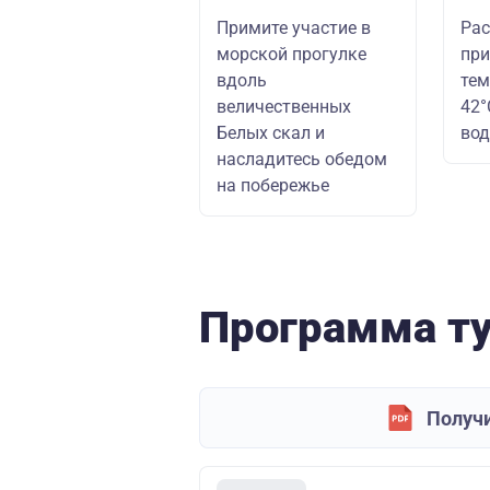
Примите участие в
Рас
морской прогулке
при
вдоль
тем
величественных
42°
Белых скал и
во
насладитесь обедом
на побережье
Программа т
Получи