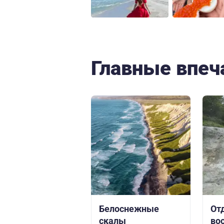
Главные впеч
Белоснежные
От
скалы
во