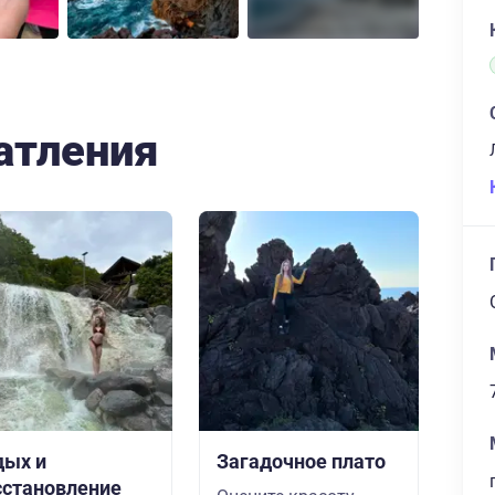
атления
дых и
Загадочное плато
сстановление