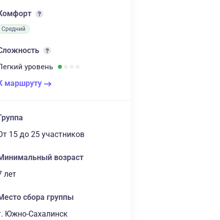
Комфорт
Средний
Сложность
Легкий
уровень
К маршруту
Группа
От 15
до 25 участников
Минимальный возраст
7 лет
Место сбора группы
г. Южно-Сахалинск