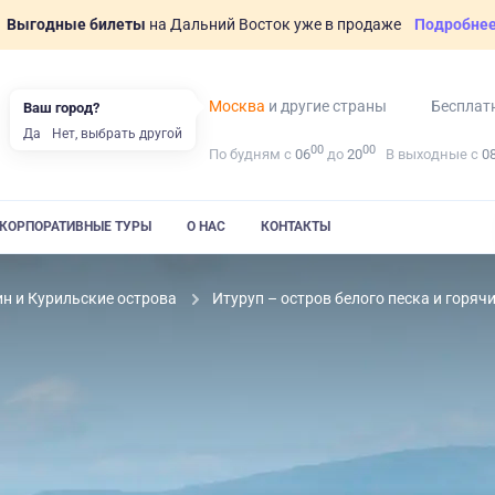
Выгодные билеты
на Дальний Восток уже в продаже
Подробне
Москва
и другие страны
Бесплат
Ваш город?
Да
Нет, выбрать другой
00
00
По будням с
06
до
20
В выходные с
0
КОРПОРАТИВНЫЕ ТУРЫ
О НАС
КОНТАКТЫ
н и Курильские острова
Итуруп – остров белого песка и горяч