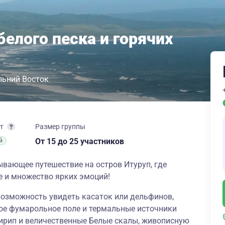
белого песка и горячих
льний Восток
рт
Размер группы
От 15
до 25 участников
й
вающее путешествие на остров Итуруп, где
е и множество ярких эмоций!
возможность увидеть касаток или дельфинов,
ое фумарольное поле и термальные источники
Чирип и величественные Белые скалы, живописную