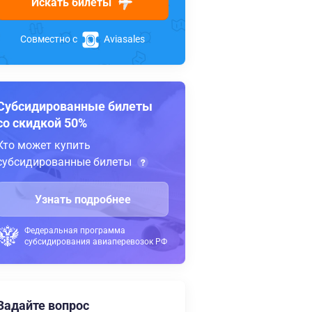
Искать билеты
Совместно с
Aviasales
Субсидированные билеты
со скидкой 50%
Кто может купить
субсидированные билеты
Узнать подробнее
Федеральная программа
субсидирования авиаперевозок РФ
Задайте вопрос