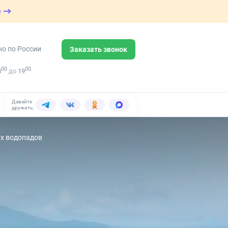
е
но по России
Заказать звонок
00
00
8
до
19
Давайте
дружить:
их водопадов