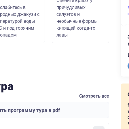
Оцените красоту
слабитесь в
причудливых
родных джакузи с
силуэтов и
пературой воды
необычные формы
С и под горячим
кипящей когда-то
допадом
лавы
ура
Смотреть все
ть программу тура в pdf