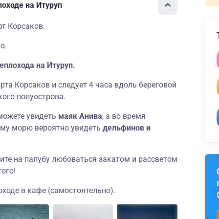
лоходе на Итуруп
рт Корсаков.
о.
еплохода на Итуруп.
рта Корсаков и следует 4 часа вдоль береговой
кого полуострова.
сможете увидеть
маяк Анива
, а во время
ому морю вероятно увидеть
дельфинов и
ите на палубу любоваться закатом и рассветом
того!
оходе в кафе (самостоятельно).