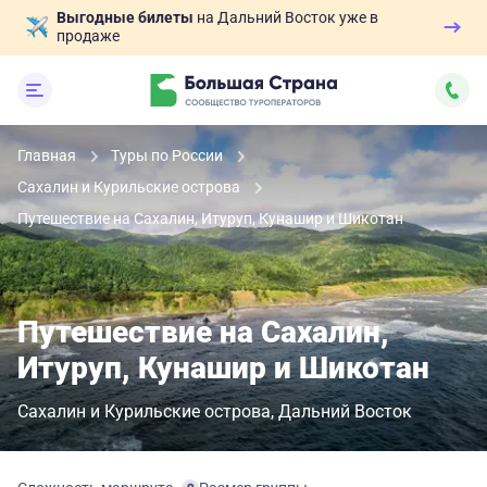
Выгодные билеты
на Дальний Восток уже в
продаже
Главная
Туры по России
Сахалин и Курильские острова
Путешествие на Сахалин, Итуруп, Кунашир и Шикотан
Путешествие на Сахалин,
Итуруп, Кунашир и Шикотан
Сахалин и Курильские острова
Дальний Восток