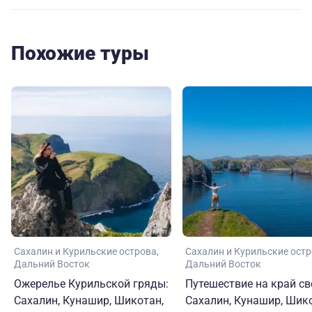
его команда, гиды на Сахалине Алексей Ким и Андрей
Цой. Благодаря этим людям путешествие было
приятным и комфортным.
Похожие туры
Особенно мне хочется поблагодарить Елизавету и
Юрия - благодаря им я, немолодая и не спортивная,
смогла пройти маршрут до фумарольного поля
вулкана Менделеева, и болеть непростой для меня
подъем по веревкам (и, соответственно, спуск) оттуда.
Они помогали мне и страховали меня на этом пути. И
до мыса Столбчатый я тоже смогла дойти, благодаря
поддержке гидов. Огромное им всем спасибо!
Сахалин и Курильские острова
Сахалин и Курильские ост
Дальний Восток
Дальний Восток
Ожерелье Курильской гряды:
Путешествие на край св
Сахалин, Кунашир, Шикотан,
Сахалин, Кунашир, Шико