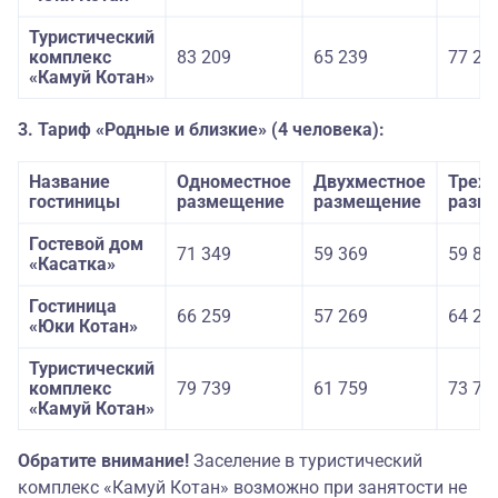
Туристический
комплекс
83 209
65 239
77 21
«Камуй Котан»
3. Тариф «Родные и близкие» (4 человека):
Название
Одноместное
Двухместное
Трехм
гостиницы
размещение
размещение
разм
Гостевой дом
71 349
59 369
59 86
«Касатка»
Гостиница
66 259
57 269
64 25
«Юки Котан»
Туристический
комплекс
79 739
61 759
73 74
«Камуй Котан»
Обратите внимание!
Заселение в туристический
комплекс «Камуй Котан» возможно при занятости не