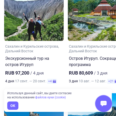
Сахалин и Курильские острова
Сахалин и Курильские ост
Дальний Восток
Дальний Восток
Экскурсионный тур на
Остров Итуруп. Сокращ
остров Итуруп
программа
RUB 97,200
RUB 80,609
/ 4 дня
/ 3 дня
4 дня
17 сент. — 20 сент.
3 дня
10 авг. — 12 авг.
+4
+21
Используя данный сайт, вы даете согласие
на использование
файлов куки (cookie)
OK