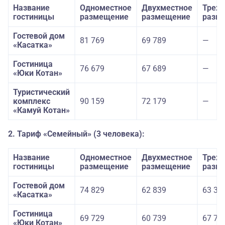
Название
Одноместное
Двухместное
Трехм
гостиницы
размещение
размещение
разм
Гостевой дом
81 769
69 789
—
«Касатка»
Гостиница
76 679
67 689
—
«Юки Котан»
Туристический
комплекс
90 159
72 179
—
«Камуй Котан»
2. Тариф «Семейный» (3 человека):
Название
Одноместное
Двухместное
Трехм
гостиницы
размещение
размещение
разм
Гостевой дом
74 829
62 839
63 33
«Касатка»
Гостиница
69 729
60 739
67 73
«Юки Котан»