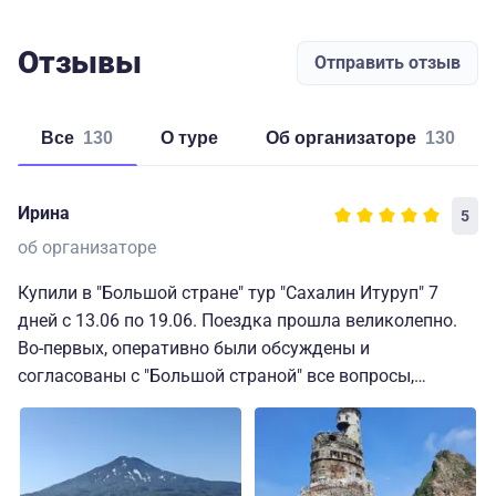
Отзывы
Отправить отзыв
Все
130
о туре
об организаторе
130
Ирина
5
об организаторе
Купили в "Большой стране" тур "Сахалин Итуруп" 7
дней с 13.06 по 19.06. Поездка прошла великолепно.
Во-первых, оперативно были обсуждены и
согласованы с "Большой страной" все вопросы,
которые касались поездки. В режиме диалога,
оперативно. Мы уже неоднократно пользовались
услугами этой компании и вот опять все наши
надежды оправдались. Поездка получилась