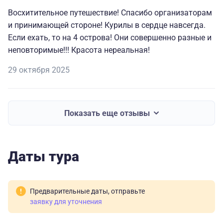
посетить, это - Очень интересно! С уважением, Ирина
Восхитительное путешествие! Спасибо организаторам
Богуш и Ирина Долженко
и принимающей стороне! Курилы в сердце навсегда.
Если ехать, то на 4 острова! Они совершенно разные и
неповторимые!!! Красота нереальная!
29 октября 2025
Показать еще отзывы
Даты тура
Предварительные даты, отправьте
заявку для уточнения