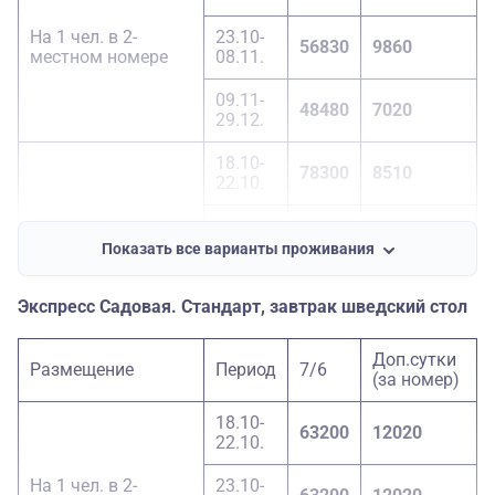
09.11-
На 1 чел. в 2-
23.10-
46840
2700
56830
9860
29.12.
местном номере
08.11.
09.11-
48480
7020
29.12.
18.10-
78300
8510
22.10.
23.10-
1-местный номер
78300
8510
08.11.
Показать все варианты проживания
09.11-
61440
5670
Экспресс Садовая. Стандарт, завтрак шведский стол
29.12.
18.10-
Доп.сутки
47530
2840
Размещение
Период
7/6
22.10.
(за номер)
23.10-
18.10-
Доп. место
47530
2840
63200
12020
08.11.
22.10.
09.11-
На 1 чел. в 2-
23.10-
45480
2840