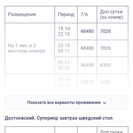
18.10-
Доп.сутки
47680
3380
Размещение
Период
7/6
22.10.
(за номер)
23.10-
18.10-
Доп. место
48560
3380
48480
7020
08.11.
22.10.
09.11-
На 1 чел. в 2-
23.10-
47680
3380
48480
7020
29.12.
местном номере
08.11.
09.11-
46490
6350
29.12.
18.10-
63870
6080
22.10.
23.10-
1-местный номер
63870
6080
08.11.
Показать все варианты проживания
09.11-
59860
5400
Достоевский. Супериор завтрак шведский стол
29.12.
Доп.сутки