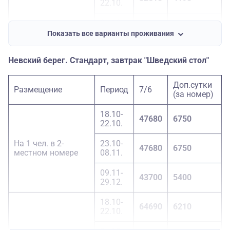
22.10.
23.10-
1-местный номер
52610
4190
08.11.
Показать все варианты проживания
09.11-
52610
4190
Невский берег. Стандарт, завтрак "Шведский стол"
29.12.
Доп.сутки
Размещение
Период
7/6
(за номер)
18.10-
47680
6750
22.10.
На 1 чел. в 2-
23.10-
47680
6750
местном номере
08.11.
09.11-
43700
5400
29.12.
18.10-
64690
6210
22.10.