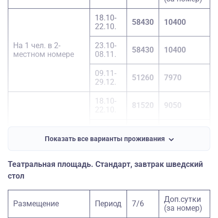
23.10-
Доп. место
50660
3780
08.11.
18.10-
58430
10400
22.10.
09.11-
50170
3780
29.12.
На 1 чел. в 2-
23.10-
58430
10400
местном номере
08.11.
09.11-
51260
7970
29.12.
18.10-
81520
9050
22.10.
23.10-
1-местный номер
81520
9050
08.11.
Показать все варианты проживания
09.11-
67060
6620
Театральная площадь. Стандарт, завтрак шведский
29.12.
стол
18.10-
47330
2700
22.10.
Доп.сутки
Размещение
Период
7/6
(за номер)
23.10-
Доп. место
47330
2700