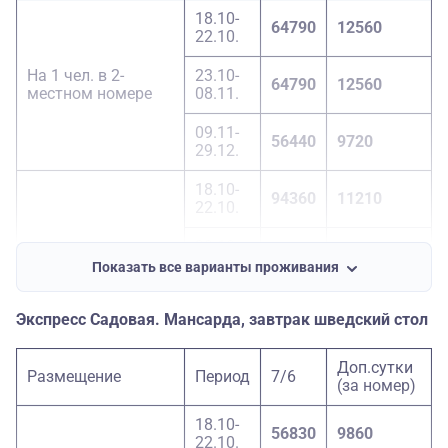
08.11.
18.10-
64790
12560
22.10.
09.11-
45560
2700
29.12.
На 1 чел. в 2-
23.10-
64790
12560
местном номере
08.11.
09.11-
56440
9720
29.12.
18.10-
94360
11210
22.10.
23.10-
1-местный номер
94360
11210
08.11.
Показать все варианты проживания
09.11-
77500
8370
Экспресс Садовая. Мансарда, завтрак шведский стол
29.12.
18.10-
Доп.сутки
48890
2700
Размещение
Период
7/6
22.10.
(за номер)
23.10-
18.10-
Доп. место
48890
2700
56830
9860
08.11.
22.10.