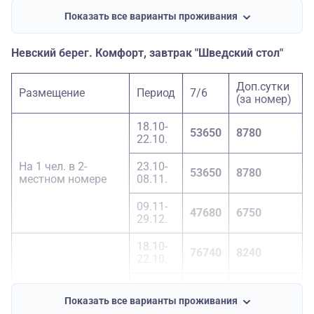
23.10-
1-местный номер
64690
6210
08.11.
Показать все варианты проживания
09.11-
56660
4860
Невский берег. Комфорт, завтрак "Шведский стол"
29.12.
Доп.сутки
Размещение
Период
7/6
(за номер)
18.10-
53650
8780
22.10.
На 1 чел. в 2-
23.10-
53650
8780
местном номере
08.11.
09.11-
47680
6750
29.12.
18.10-
76740
8240
22.10.
23.10-
1-местный номер
76740
8240
08.11.
Показать все варианты проживания