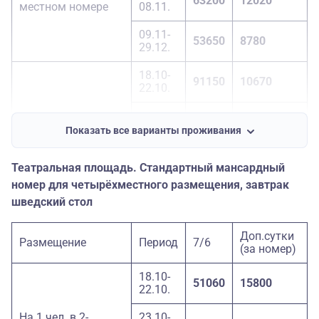
63200
12020
29.12.
местном номере
08.11.
09.11-
53650
8780
29.12.
18.10-
91150
10670
22.10.
23.10-
1-местный номер
91150
10670
08.11.
Показать все варианты проживания
09.11-
71880
7430
Театральная площадь. Стандартный мансардный
29.12.
номер для четырёхместного размещения, завтрак
18.10-
шведский стол
49100
2840
22.10.
Доп.сутки
23.10-
Размещение
Период
7/6
Доп. место
49100
2840
(за номер)
08.11.
18.10-
09.11-
51060
15800
46750
2840
22.10.
29.12.
На 1 чел. в 2-
23.10-