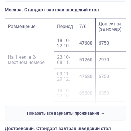
09.11-
64690
6210
Москва. Стандарт завтрак шведский стол
29.12.
18.10-
Доп.сутки
46150
2700
Размещение
Период
7/6
22.10.
(за номер)
23.10-
18.10-
Доп. место
46150
2700
47680
6750
08.11.
22.10.
09.11-
На 1 чел. в 2-
23.10-
44680
2700
51260
7970
29.12.
местном номере
08.11.
09.11-
47680
6750
29.12.
18.10-
65500
6350
22.10.
23.10-
1-местный номер
72730
7560
08.11.
Показать все варианты проживания
09.11-
65500
6350
Достоевский. Стандарт завтрак шведский стол
29.12.