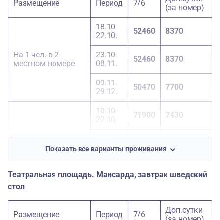
Размещение
Период
7/6
(за номер)
18.10-
52460
8370
22.10.
На 1 чел. в 2-
23.10-
52460
8370
местном номере
08.11.
09.11-
50470
7700
29.12.
18.10-
71900
7430
22.10.
23.10-
1-местный номер
71900
7430
08.11.
Показать все варианты проживания
09.11-
67890
6750
Театральная площадь. Мансарда, завтрак шведский
29.12.
стол
18.10-
50660
3780
22.10.
Доп.сутки
Размещение
Период
7/6
(за номер)