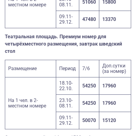
51060
15800
местном номере
08.11.
09.11-
47480
13370
29.12.
Театральная площадь. Премиум номер для
четырёхместного размещения, завтрак шведский
стол
Доп.сутки
Размещение
Период
7/6
(за номер)
18.10-
54250
17960
22.10.
На 1 чел. в 2-
23.10-
54250
17960
местном номере
08.11.
09.11-
50070
15120
29.12.