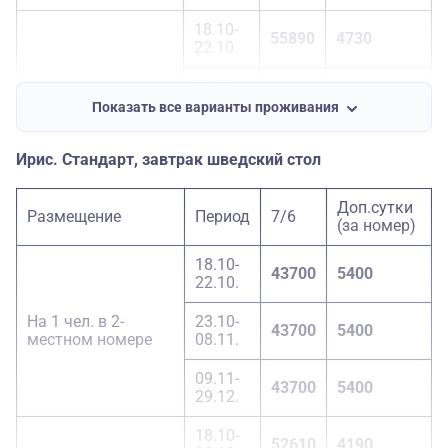
18.10-
55890
4730
22.10.
23.10-
1-местный номер
57500
5000
08.11.
Показать все варианты проживания
09.11-
51870
4050
Ирис. Стандарт, завтрак шведский стол
29.12.
18.10-
Доп.сутки
41710
2370
Размещение
Период
7/6
22.10.
(за номер)
23.10-
18.10-
Доп. место
42510
2500
43700
5400
08.11.
22.10.
09.11-
На 1 чел. в 2-
23.10-
39720
2030
43700
5400
29.12.
местном номере
08.11.
09.11-
43700
5400
29.12.
18.10-
52610
4190