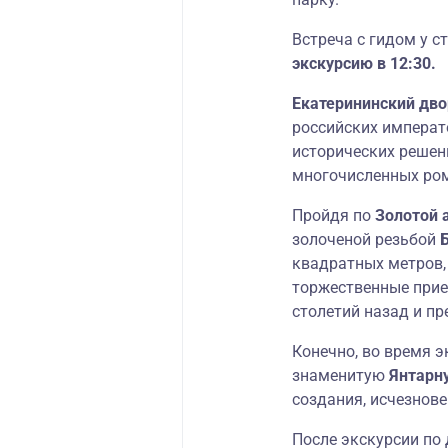
Встреча с гидом у с
экскурсию в 12:30.
Екатерининский дв
российских императо
исторических решени
многочисленных ро
Пройдя по
Золотой 
золоченой резьбой
квадратных метров,
торжественные прие
столетий назад и пр
Конечно, во время 
знаменитую
Янтарн
создания, исчезнове
После экскурсии по