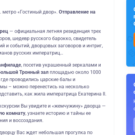
т. метро «Гостиный двор».
Отправление на
орец
— официальная летняя резиденция трех
ров, шедевр русского барокко, свидетель
й и событий, дворцовых заговоров и интриг,
манов русских императриц…
анфиладе
, посетив украшенный зеркалами и
Большой Тронный зал
площадью около 1000
 где проводились царские балы и
мы – можно перенестись на несколько
едставить, как жила императрица Екатерина II.
экскурсии Вы увидите и «жемчужину» дворца —
ую комнату
, узнаете историю и тайны ее
ния и воссоздания.
 дворцу Вас ждет небольшая прогулка по