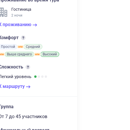
Гостиница
2 ночи
К проживанию
Комфорт
Простой
Средний
Выше среднего
Высокий
Сложность
Легкий
уровень
К маршруту
Группа
От 7
до 45 участников