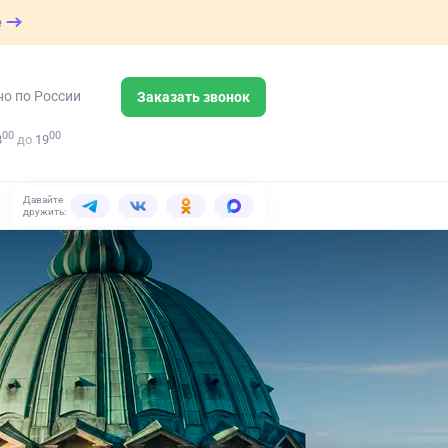
е
но по России
Заказать звонок
00
00
8
до
19
Давайте
дружить: