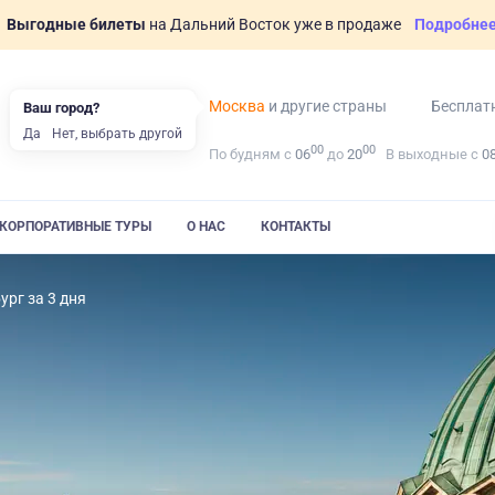
Выгодные билеты
на Дальний Восток уже в продаже
Подробне
Москва
и другие страны
Бесплат
Ваш город?
Да
Нет, выбрать другой
00
00
По будням с
06
до
20
В выходные с
0
КОРПОРАТИВНЫЕ ТУРЫ
О НАС
КОНТАКТЫ
ург за 3 дня