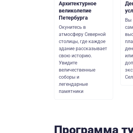
Архитектурное
Де
великолепие
ус
Петербурга
Вы 
Окунитесь в
сам
атмосферу Северной
выс
столицы, где каждое
пла
здание рассказывает
ден
свою историю.
или
Увидите
доп
величественные
экс
соборы и
Сел
легендарные
памятники
Программа т