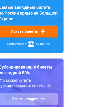
Самые выгодные билеты
по России прямо на Большой
Стране!
Искать билеты
Совместно с
Aviasales
Субсидированные билеты
со скидкой 50%
Кто может купить
субсидированные билеты
Узнать подробнее