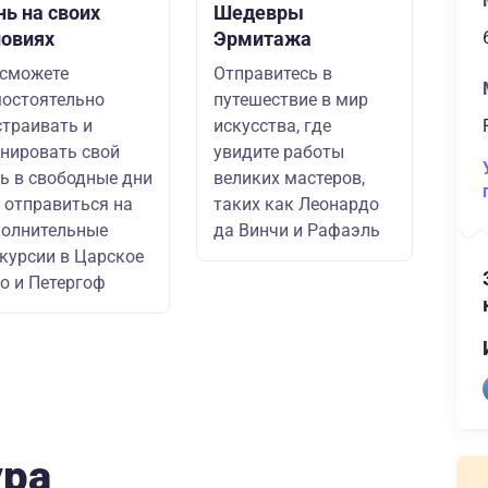
нь на своих
Шедевры
ловиях
Эрмитажа
сможете
Отправитесь в
остоятельно
путешествие в мир
траивать и
искусства, где
нировать свой
увидите работы
ь в свободные дни
великих мастеров,
 отправиться на
таких как Леонардо
олнительные
да Винчи и Рафаэль
курсии в Царское
о и Петергоф
ура