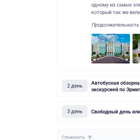
одному из самых э
который так же вели
Продолжительность э
Автобусная обзорна
2 день
экскурсией по Эрм
3 день
Свободный день или 
Сложность