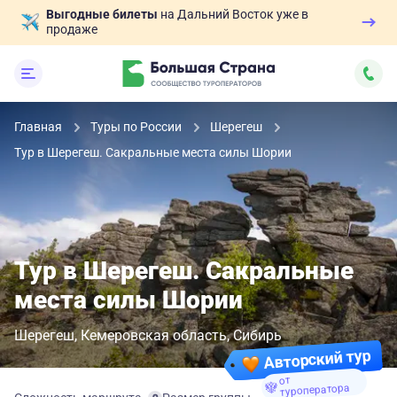
Выгодные билеты
на Дальний Восток уже в
продаже
Главная
Туры по России
Шерегеш
Тур в Шерегеш. Сакральные места силы Шории
Тур в Шерегеш. Сакральные
места силы Шории
Шерегеш
Кемеровская область
Сибирь
Авторский тур
от
туроператора