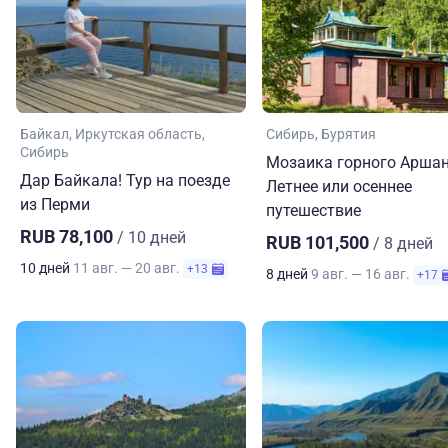
Байкал
Иркутская область
Сибирь
Бурятия
Сибирь
Мозаика горного Аршан
Дар Байкала! Тур на поезде
Летнее или осеннее
из Перми
путешествие
RUB 78,100
/ 10 дней
RUB 101,500
/ 8 дней
10 дней
11 авг. — 20 авг.
+13
8 дней
9 авг. — 16 авг.
+17