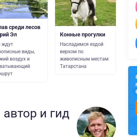
лав среди лесов
рий Эл
Конные прогулки
 ждут
Насладимся ездой
описные виды,
верхом по
жий воздух и
живописным местам
хватывающий
Татарстана
ршрут
 автор
и гид