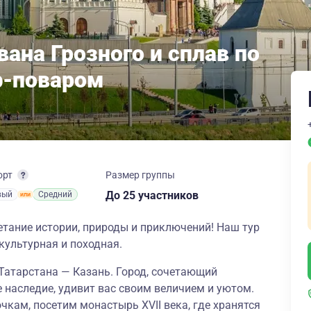
вана Грозного и сплав по
ф-поваром
орт
Размер группы
до 25 участников
вый
Средний
етание истории, природы и приключений! Наш тур
 культурная и походная.
Татарстана — Казань. Город, сочетающий
 наследие, удивит вас своим величием и уютом.
кам, посетим монастырь XVII века, где хранятся