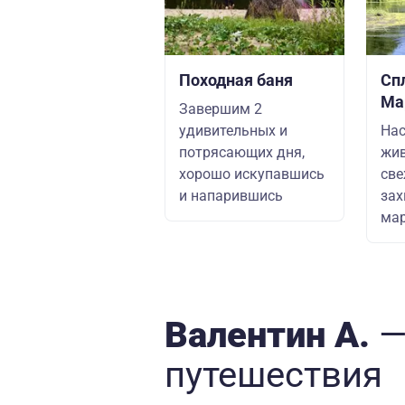
Походная баня
Сп
Ма
Завершим 2
удивительных и
Нас
потрясающих дня,
жив
хорошо искупавшись
све
и напарившись
за
ма
Валентин А.
—
путешествия