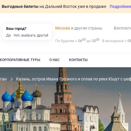
Выгодные билеты
на Дальний Восток уже в продаже
Подробне
Москва
и другие страны
Бесплат
Ваш город?
Да
Нет, выбрать другой
00
00
По будням с
06
до
20
В выходные с
0
КОРПОРАТИВНЫЕ ТУРЫ
О НАС
КОНТАКТЫ
стан
Казань, остров Ивана Грозного и сплав по реке Юшут с ше