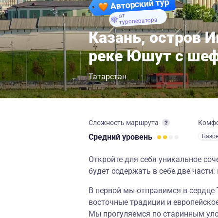
Авторский тур
от
туроператора
Казань, остров И
реке Юшут с ше
Татарстан
Сложность маршрута
Комф
Средний
уровень
Базо
Откройте для себя уникальное соч
будет содержать в себе две части:
В первой мы отправимся в сердце 
восточные традиции и европейское
Мы прогуляемся по старинным улоч