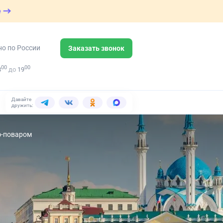
е
но по России
Заказать звонок
00
00
8
до
19
Давайте
дружить:
ф-поваром