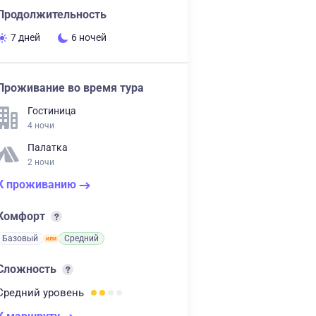
Продолжительность
7 дней
6 ночей
Проживание во время тура
Гостиница
4 ночи
Палатка
2 ночи
К проживанию
Комфорт
Базовый
Средний
Сложность
Средний
уровень