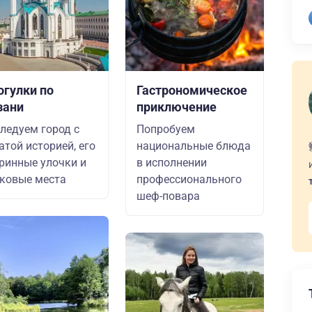
огулки по
Гастрономическое
зани
приключение
ледуем город с
Попробуем
атой историей, его
национальные блюда
ринные улочки и
в исполнении
ковые места
профессионального
шеф-повара