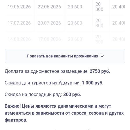
20
19.06.2026
22.06.2026
20 600
20 400
300
20
17.07.2026
20.07.2026
20 600
20 400
300
20
14.08.2026
17.08.2026
20 600
20 400
300
20
11.09.2026
14.09.2026
20 600
20 400
Показать все варианты проживания
300
20
Доплата за одноместное размещение:
2750 руб.
09.10.2026
12.10.2026
20 600
20 400
300
Скидка для туристов из Удмуртии:
1 000 руб.
20
06.11.2026
09.11.2026
20 600
20 400
300
Скидка на последний ряд:
300 руб.
Важно! Цены являются динамическими и могут
изменяться в зависимости от спроса, сезона и других
факторов.