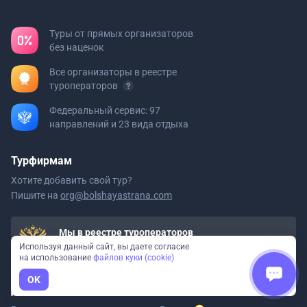
Туры от прямых организаторов
без наценок
Все организаторы в реестре
туроператоров
Федеральный сервис: 97
направлений и 23 вида отдыха
Турфирмам
Хотите добавить свой тур?
Пишите на
org@bolshayastrana.com
Мы в реестре туроператоров
ООО «Большая Страна» РТО 020723
Используя данный сайт, вы даете согласие
на использование
файлов куки (cookie)
OK
Давайте дружить