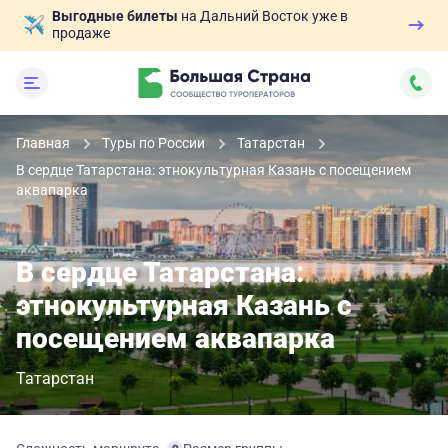
Выгодные билеты
на Дальний Восток уже в
продаже
Главная
Туры по России
Татарстан
В сердце Татарстана: этнокультурная Казань с посещением
аквапарка
В сердце Татарстана:
этнокультурная Казань с
посещением аквапарка
Татарстан