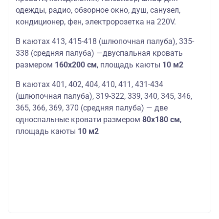
одежды, радио, обзорное окно, душ, санузел,
кондиционер, фен, электророзетка на 220V.
В каютах 413, 415-418 (шлюпочная палуба), 335-
338 (средняя палуба) —д
в
у
с
пальная кро
в
ать
размером
160х200 см
,
площадь
кают
ы
10
м2
В каютах 401, 402, 404, 410, 411, 431-434
(шлюпочная палуба), 319-322, 339, 340, 345, 346,
365, 366, 369, 370 (средняя палуба)
— две
односпальные
кро
в
ати размером
80х180 см
,
площадь
кают
ы
10 м2