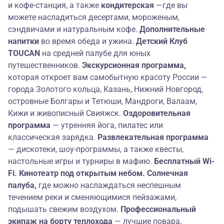
и кофе-станция, а также
кондитерская
—где вы
можете насладиться десертами, мороженым,
сэндвичами и натуральным кофе.
Дополнительные
напитки
во время обеда и ужина.
Детский Клуб
TOUCAN
на средней палубе для юных
путешественников.
Экскурсионная программа,
которая откроет вам самобытную красоту России —
города Золотого кольца, Казань, Нижний Новгород,
островные Болгары и Тетюши, Мандроги, Валаам,
Кижи и живописный Свияжск.
Оздоровительная
программа
— утренняя йога, пилатес или
классическая зарядка.
Развлекательная программа
— дискотеки, шоу-программы, а также квесты,
настольные игры и турниры в мафию.
Бесплатный Wi-
Fi. Кинотеатр под открытым небом. Солнечная
палуба,
где можно наслаждаться неспешным
течением реки и сменяющимися пейзажами,
подышать свежим воздухом.
Профессиональный
экипаж на борту
теплохода
— лучшие повара,