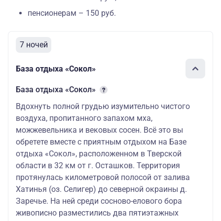
2-местный номер «улучшенный»
пенсионерам – 150 руб.
72
1-комнатный номер односпальные кровати,
160
телевизор, холодильник санузел (косметич.
7 ночей
ремонт), душ
База отдыха «Сокол»
1-местное размещение в номере 2-х
109
улучшенном
530
База отдыха «Сокол»
2-местный номер «евро»
Вдохнуть полной грудью изумительно чистого
воздуха, пропитанного запахом мха,
1-комнатный номер, 2-спальная кровать,
75
можжевельника и вековых сосен. Всё это вы
790
обретете вместе с приятным отдыхом на Базе
холодильник, телевизор, кондиционер,
отдыха «Сокол», расположенном в Тверской
санузел, душевая кабина
области в 32 км от г. Осташков. Территория
1-местное размещение в 2-х местном
116
протянулась километровой полосой от залива
«евро»
800
Хатинья (оз. Селигер) до северной окраины д.
Заречье. На ней среди сосново-елового бора
2-местный супериор (бывший люкс)
живописно разместились два пятиэтажных