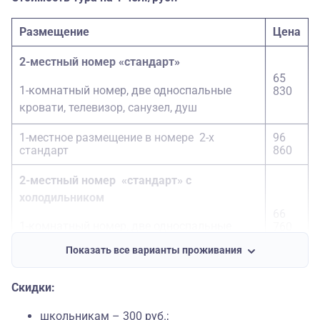
Размещение
Цена
2-местный номер «стандарт»
65
1-комнатный номер, две односпальные
830
кровати, телевизор, санузел, душ
1-местное размещение в номере 2-х
96
стандарт
860
2-местный номер «стандарт» с
холодильником
66
1-комнатный номер, две односпальные
760
кровати, телевизор, санузел, душ,
Показать все варианты проживания
холодильник
Скидки:
1-местное размещение в номере 2-х
97
стандарт с холодильником
730
школьникам – 300 руб.;