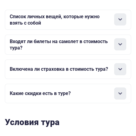
(косметич. ремонт), душ
Список личных вещей, которые нужно
3-местный семейный (бывший полулюкс)
взять с собой
71
2-комнатный номер, санузел с
860
умывальником и душевой кабиной,
Входят ли билеты на самолет в стоимость
телевизор, холодильник, типовая мебель
тура?
1-местный номер «евро»
Включена ли страховка в стоимость тура?
90
1-комнатный номер, кровать, холодильник,
330
телевизор, кондиционер, санузел, душевая
кабина
Какие скидки есть в туре?
Условия тура