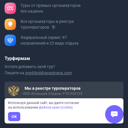
Туры от прямых организаторов
без наценок
Все организаторы в реестре
туроператоров
Федеральный сервис: 97
направлений и 23 вида отдыха
Турфирмам
Хотите добавить свой тур?
Пишите на
org@bolshayastrana.com
Мы в реестре туроператоров
ООО «Большая Страна» РТО 020723
Используя данный сайт, вы даете согласие
на использование
файлов куки (cookie)
Давайте дружить
OK
Вдохновляем на путешествия
по России