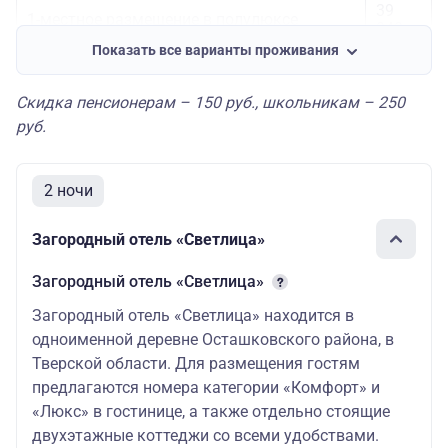
39
1-местное размещение в полулюксе
040
Показать все варианты проживания
«люкс»
29
550
Скидка пенсионерам – 150 руб., школьникам – 250
Основное место
руб.
41
1-местное размещение в люксе
260
2 ночи
24
Доп. место в любом номере
070
Загородный отель «Светлица»
Загородный отель «Светлица»
Загородный отель «Светлица» находится в
одноименной деревне Осташковского района, в
Тверской области. Для размещения гостям
предлагаются номера категории «Комфорт» и
«Люкс» в гостинице, а также отдельно стоящие
двухэтажные коттеджи со всеми удобствами.